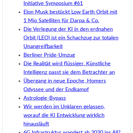
Initiative Symposium #61
Elon Musk bestückt Low Earth Orbit mit
1 Mio Satelliten für Darpa & Co.
Die Verlegung der KI in den erdnahen
Orbit (LEO) ist ein Schachzug zur totalen
Unangreifbarkeit
Berliner Pride-Umzug
Die Realität wird flüssiger. Künstliche
Intelligenz passt sie dem Betrachter an
Übergang in neue Epoche, Homers
Odyssee und der Endkampf
Astrologie-Bypass
Wir werden im Unklaren gelassen,
worauf die KI Entwicklung wirklich
hinausläuft
6G Infrastruktur wandert ab 2030 ins All?