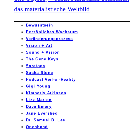
das materialistische Weltbild
Bewusstsein
Persönliches Wachstum
Veränderungsprozess
Vision + Art
Sound + Vision
The Gene Keys
Saratoga
Sacha Stone
Podcast Veil-of-Reality
Gigi Young
Kimberly Atkinson
Lizz Marion
Dave Emery
Jane Evershed
Dr. Samuel B. Lee
Openhand