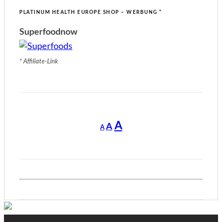
PLATINUM HEALTH EUROPE SHOP – WERBUNG *
Superfoodnow
* Affiliate-Link
Decrease
Reset
Increase
A
A
A
font
font
size.
font
size.
size.