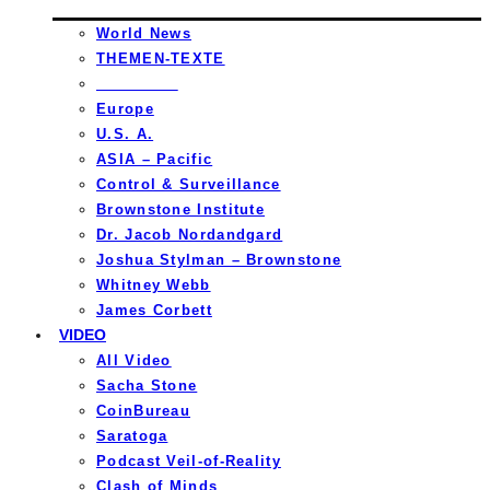
World News
THEMEN-TEXTE
_________
Europe
U.S. A.
ASIA – Pacific
Control & Surveillance
Brownstone Institute
Dr. Jacob Nordandgard
Joshua Stylman – Brownstone
Whitney Webb
James Corbett
VIDEO
All Video
Sacha Stone
CoinBureau
Saratoga
Podcast Veil-of-Reality
Clash of Minds