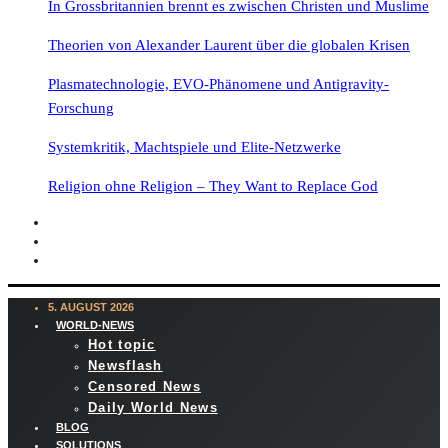
In Grossbritannien brennt es zwischen Christen und Muslime
Theorien von Alexander Laurent über die globalen Krisen
Plasmatechnologie, EVO-Phänomene und Antigravity-
Forschung
Systemkritik, Machtspiele und Elite-Netzwerke
Religion ohne Religion – They Want to Replace God
5. AUGUST 2026
WORLD-NEWS
Hot topic
Newsflash
Censored News
Daily World News
BLOG
SOLUTIONS