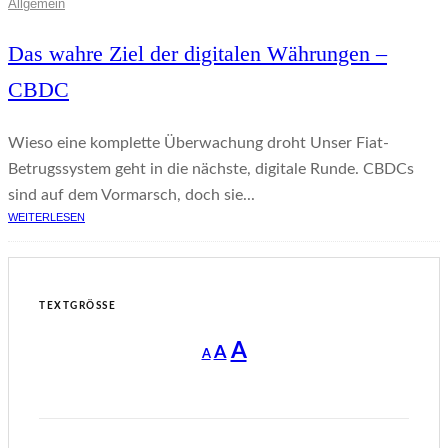
Allgemein
Das wahre Ziel der digitalen Währungen –
CBDC
Wieso eine komplette Überwachung droht Unser Fiat-
Betrugssystem geht in die nächste, digitale Runde. CBDCs
sind auf dem Vormarsch, doch sie...
WEITERLESEN
TEXTGRÖSSE
Decrease
Reset
Increase
A
A
A
font
font
size.
font
size.
size.