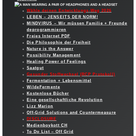
Wähle deinen Entwicklungs-Weg 2026
LEBEN – JENSEITS DER NORM!
MINDVIRUS – Wir müssen Familie + Freunde
deprogrammieren
Freies Internet PDF
Die Philosophie der Freiheit
Nature is the Answer
Possibility Management
Healing Power of Feelings
Saatgut
Gesunder Stoffwechsel (RCP Protokoll)
Fermentation + Lebensmittel
WildeFermente
Kostenlose Bücher
Eine gesellschaftliche Revolution
Lizz Marion
Off-Grid Solutions and Countermeasure
DISCLOSURE
Medienboykott CH
To Do List – Off Grid