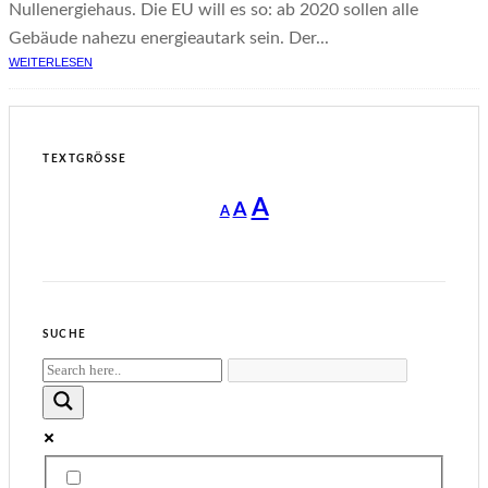
Nullenergiehaus. Die EU will es so: ab 2020 sollen alle
Gebäude nahezu energieautark sein. Der...
WEITERLESEN
TEXTGRÖSSE
Decrease
Reset
Increase
A
A
A
font
font
size.
font
size.
size.
SUCHE