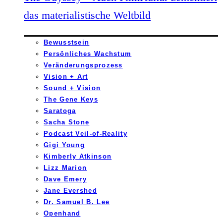
das materialistische Weltbild
Bewusstsein
Persönliches Wachstum
Veränderungsprozess
Vision + Art
Sound + Vision
The Gene Keys
Saratoga
Sacha Stone
Podcast Veil-of-Reality
Gigi Young
Kimberly Atkinson
Lizz Marion
Dave Emery
Jane Evershed
Dr. Samuel B. Lee
Openhand