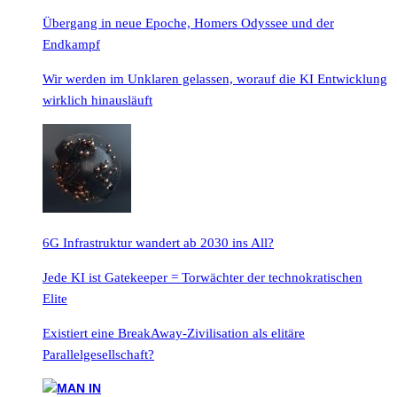
Übergang in neue Epoche, Homers Odyssee und der
Endkampf
Wir werden im Unklaren gelassen, worauf die KI Entwicklung
wirklich hinausläuft
6G Infrastruktur wandert ab 2030 ins All?
Jede KI ist Gatekeeper = Torwächter der technokratischen
Elite
Existiert eine BreakAway-Zivilisation als elitäre
Parallelgesellschaft?