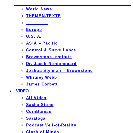
World News
THEMEN-TEXTE
_________
Europe
U.S. A.
ASIA – Pacific
Control & Surveillance
Brownstone Institute
Dr. Jacob Nordandgard
Joshua Stylman – Brownstone
Whitney Webb
James Corbett
VIDEO
All Video
Sacha Stone
CoinBureau
Saratoga
Podcast Veil-of-Reality
Clash of Minds