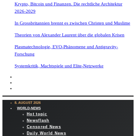
Krypto, Bitcoin und Finanzen. Die rechtliche Architektur
2026-2029
In Grossbritannien brennt es zwischen Christen und Muslime
Theorien von Alexander Laurent über die globalen Krisen
Plasmatechnologie, EVO-Phänomene und Antigravity-
Forschung
Systemkritik, Machtspiele und Elite-Netzwerke
8. AUGUST 2026
WORLD-NEWS
Hot topic
Newsflash
Censored News
Daily World News