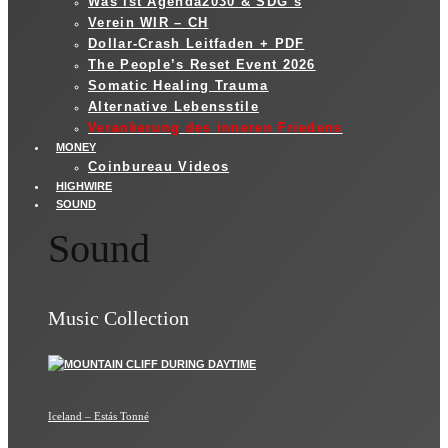
Was ist Agenda2030 & SDG´s
Verein WIR – CH
Dollar-Crash Leitfaden + PDF
The People’s Reset Event 2026
Somatic Healing Trauma
Alternative Lebensstile
Verankerung des inneren Friedens
MONEY
Coinbureau Videos
HIGHWIRE
SOUND
Sound
Music Collection
Iceland – Estás Tonné