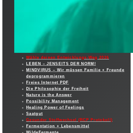
Wähle deinen Entwicklungs-Weg 2026
LEBEN – JENSEITS DER NORM!
MINDVIRUS – Wir müssen Familie + Freunde
deprogrammieren
Freies Internet PDF
Die Philosophie der Freiheit
Nature is the Answer
Possibility Management
Healing Power of Feelings
Saatgut
Gesunder Stoffwechsel (RCP Protokoll)
Fermentation + Lebensmittel
WildeFermente