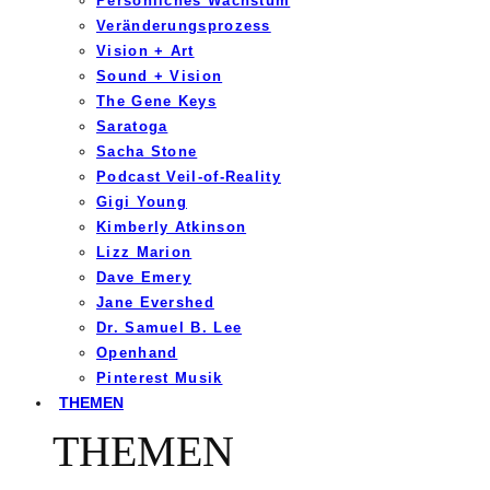
Persönliches Wachstum
Veränderungsprozess
Vision + Art
Sound + Vision
The Gene Keys
Saratoga
Sacha Stone
Podcast Veil-of-Reality
Gigi Young
Kimberly Atkinson
Lizz Marion
Dave Emery
Jane Evershed
Dr. Samuel B. Lee
Openhand
Pinterest Musik
THEMEN
THEMEN