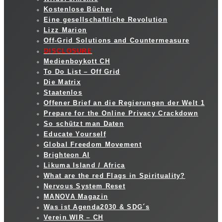
Kostenlose Bücher
Eine gesellschaftliche Revolution
Lizz Marion
Off-Grid Solutions and Countermeasure
DISCLOSURE
Medienboykott CH
To Do List – Off Grid
Die Matrix
Staatenlos
Offener Brief an die Regierungen der Welt 1
Prepare for the Online Privacy Crackdown
So schützt man Daten
Educate Yourself
Global Freedom Movement
Brighteon AI
Likuma Island / Africa
What are the red Flags in Spirituality?
Nervous System Reset
MANOVA Magazin
Was ist Agenda2030 & SDG´s
Verein WIR – CH