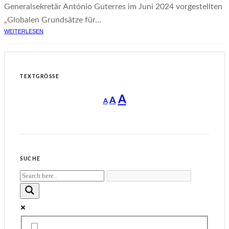
Generalsekretär António Guterres im Juni 2024 vorgestellten
„Globalen Grundsätze für...
WEITERLESEN
TEXTGRÖSSE
Decrease
Reset
Increase
A
A
A
font
font
size.
font
size.
size.
SUCHE