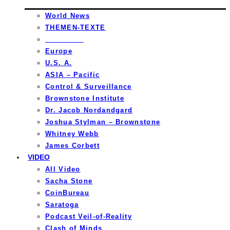
World News
THEMEN-TEXTE
_________
Europe
U.S. A.
ASIA – Pacific
Control & Surveillance
Brownstone Institute
Dr. Jacob Nordandgard
Joshua Stylman – Brownstone
Whitney Webb
James Corbett
VIDEO
All Video
Sacha Stone
CoinBureau
Saratoga
Podcast Veil-of-Reality
Clash of Minds