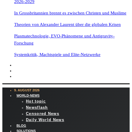
2026-2029
In Grossbritannien brennt es zwischen Christen und Muslime
Theorien von Alexander Laurent über die globalen Krisen
Plasmatechnologie, EVO-Phänomene und Antigravity-
Forschung
Systemkritik, Machtspiele und Elite-Netzwerke
9. AUGUST 2026
WORLD-NEWS
Hot topic
Newsflash
Censored News
Daily World News
BLOG
SOLUTIONS