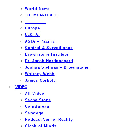
World News
THEMEN-TEXTE
_________
Europe
U.S. A.
ASIA – Pacific
Control & Surveillance
Brownstone Institute
Dr. Jacob Nordandgard
Joshua Stylman – Brownstone
Whitney Webb
James Corbett
VIDEO
All Video
Sacha Stone
CoinBureau
Saratoga
Podcast Veil-of-Reality
Clash of Minds