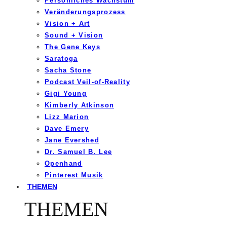
Persönliches Wachstum
Veränderungsprozess
Vision + Art
Sound + Vision
The Gene Keys
Saratoga
Sacha Stone
Podcast Veil-of-Reality
Gigi Young
Kimberly Atkinson
Lizz Marion
Dave Emery
Jane Evershed
Dr. Samuel B. Lee
Openhand
Pinterest Musik
THEMEN
THEMEN