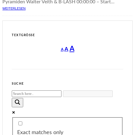
Pyramiden Walter Veith & B-LASH 00:00:00 – Start...
WEITERLESEN
TEXTGRÖSSE
Decrease
Reset
Increase
A
A
A
font
font
size.
font
size.
size.
SUCHE
Exact matches only