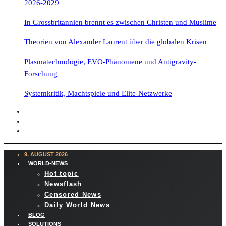
2026-2029
In Grossbritannien brennt es zwischen Christen und Muslime
Theorien von Alexander Laurent über die globalen Krisen
Plasmatechnologie, EVO-Phänomene und Antigravity-
Forschung
Systemkritik, Machtspiele und Elite-Netzwerke
9. AUGUST 2026
WORLD-NEWS
Hot topic
Newsflash
Censored News
Daily World News
BLOG
SOLUTIONS