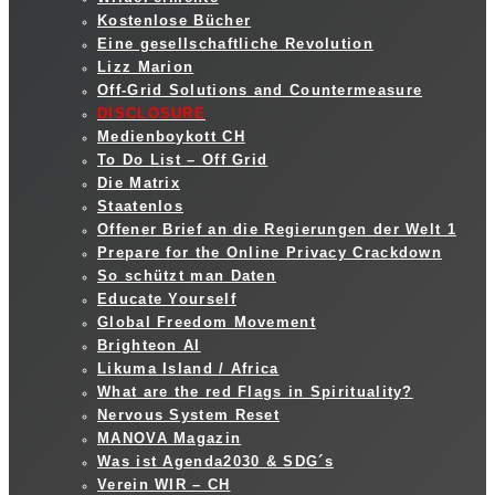
Kostenlose Bücher
Eine gesellschaftliche Revolution
Lizz Marion
Off-Grid Solutions and Countermeasure
DISCLOSURE
Medienboykott CH
To Do List – Off Grid
Die Matrix
Staatenlos
Offener Brief an die Regierungen der Welt 1
Prepare for the Online Privacy Crackdown
So schützt man Daten
Educate Yourself
Global Freedom Movement
Brighteon AI
Likuma Island / Africa
What are the red Flags in Spirituality?
Nervous System Reset
MANOVA Magazin
Was ist Agenda2030 & SDG´s
Verein WIR – CH