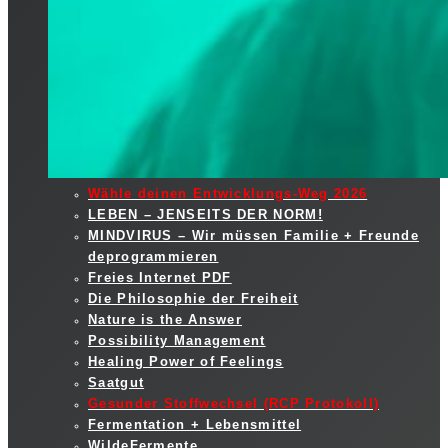
Wähle deinen Entwicklungs-Weg 2026
LEBEN – JENSEITS DER NORM!
MINDVIRUS – Wir müssen Familie + Freunde
deprogrammieren
Freies Internet PDF
Die Philosophie der Freiheit
Nature is the Answer
Possibility Management
Healing Power of Feelings
Saatgut
Gesunder Stoffwechsel (RCP Protokoll)
Fermentation + Lebensmittel
WildeFermente