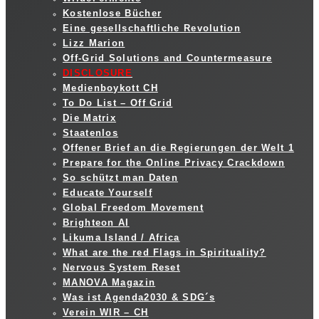
Kostenlose Bücher
Eine gesellschaftliche Revolution
Lizz Marion
Off-Grid Solutions and Countermeasure
DISCLOSURE
Medienboykott CH
To Do List – Off Grid
Die Matrix
Staatenlos
Offener Brief an die Regierungen der Welt 1
Prepare for the Online Privacy Crackdown
So schützt man Daten
Educate Yourself
Global Freedom Movement
Brighteon AI
Likuma Island / Africa
What are the red Flags in Spirituality?
Nervous System Reset
MANOVA Magazin
Was ist Agenda2030 & SDG´s
Verein WIR – CH