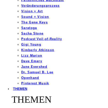
Persönliches Wachstum
Veränderungsprozess
Vision + Art
Sound + Vision
The Gene Keys
Saratoga
Sacha Stone
Podcast Veil-of-Reality
Gigi Young
Kimberly Atkinson
Lizz Marion
Dave Emery
Jane Evershed
Dr. Samuel B. Lee
Openhand
Pinterest Musik
THEMEN
THEMEN