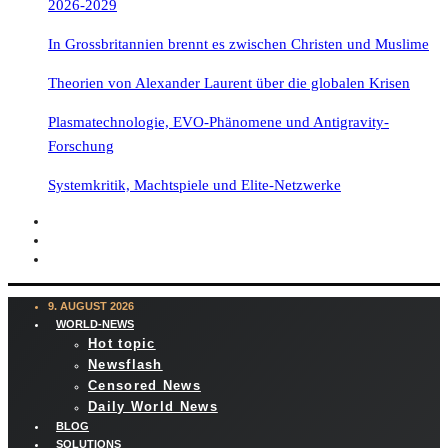
2026-2029
In Grossbritannien brennt es zwischen Christen und Muslime
Theorien von Alexander Laurent über die globalen Krisen
Plasmatechnologie, EVO-Phänomene und Antigravity-
Forschung
Systemkritik, Machtspiele und Elite-Netzwerke
9. AUGUST 2026
WORLD-NEWS
Hot topic
Newsflash
Censored News
Daily World News
BLOG
SOLUTIONS