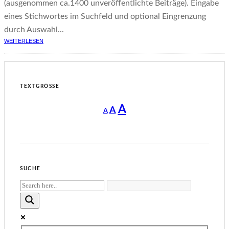
(ausgenommen ca.1400 unveröffentlichte Beiträge). Eingabe
eines Stichwortes im Suchfeld und optional Eingrenzung
durch Auswahl...
WEITERLESEN
TEXTGRÖSSE
Decrease
Reset
Increase
A
A
A
font
font
size.
font
size.
size.
SUCHE