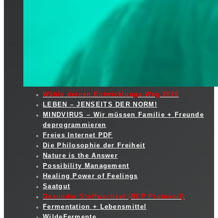
Wähle deinen Entwicklungs-Weg 2026
LEBEN – JENSEITS DER NORM!
MINDVIRUS – Wir müssen Familie + Freunde
deprogrammieren
Freies Internet PDF
Die Philosophie der Freiheit
Nature is the Answer
Possibility Management
Healing Power of Feelings
Saatgut
Gesunder Stoffwechsel (RCP Protokoll)
Fermentation + Lebensmittel
WildeFermente