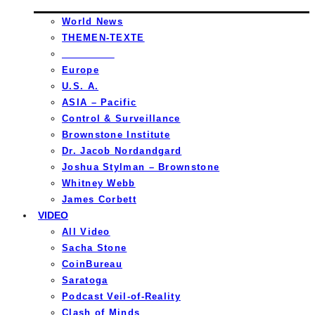
World News
THEMEN-TEXTE
_________
Europe
U.S. A.
ASIA – Pacific
Control & Surveillance
Brownstone Institute
Dr. Jacob Nordandgard
Joshua Stylman – Brownstone
Whitney Webb
James Corbett
VIDEO
All Video
Sacha Stone
CoinBureau
Saratoga
Podcast Veil-of-Reality
Clash of Minds