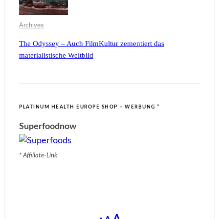
Archives
The Odyssey – Auch FilmKultur zementiert das
materialistische Weltbild
PLATINUM HEALTH EUROPE SHOP – WERBUNG *
Superfoodnow
* Affiliate-Link
Decrease
Reset
Increase
A