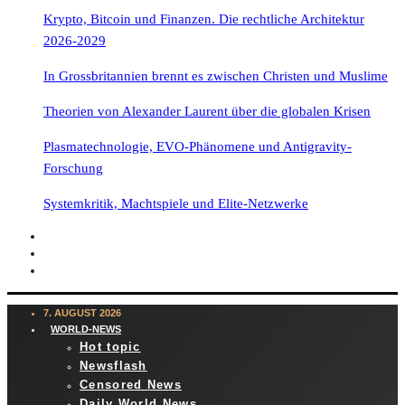
Krypto, Bitcoin und Finanzen. Die rechtliche Architektur
2026-2029
In Grossbritannien brennt es zwischen Christen und Muslime
Theorien von Alexander Laurent über die globalen Krisen
Plasmatechnologie, EVO-Phänomene und Antigravity-
Forschung
Systemkritik, Machtspiele und Elite-Netzwerke
7. AUGUST 2026
WORLD-NEWS
Hot topic
Newsflash
Censored News
Daily World News