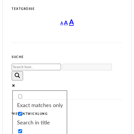
TEXTGRÖSSE
Decrease
Reset
Increase
A
A
A
font
font
size.
font
size.
size.
SUCHE
Exact matches only
WEBENTWICKLUNG
Search in title