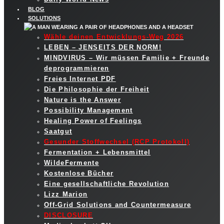
BLOG
SOLUTIONS
Wähle deinen Entwicklungs-Weg 2026
LEBEN – JENSEITS DER NORM!
MINDVIRUS – Wir müssen Familie + Freunde
deprogrammieren
Freies Internet PDF
Die Philosophie der Freiheit
Nature is the Answer
Possibility Management
Healing Power of Feelings
Saatgut
Gesunder Stoffwechsel (RCP Protokoll)
Fermentation + Lebensmittel
WildeFermente
Kostenlose Bücher
Eine gesellschaftliche Revolution
Lizz Marion
Off-Grid Solutions and Countermeasure
DISCLOSURE