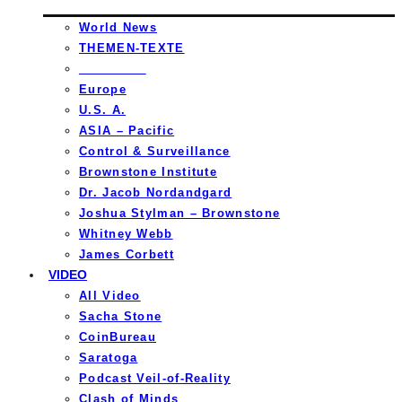
World News
THEMEN-TEXTE
_________
Europe
U.S. A.
ASIA – Pacific
Control & Surveillance
Brownstone Institute
Dr. Jacob Nordandgard
Joshua Stylman – Brownstone
Whitney Webb
James Corbett
VIDEO
All Video
Sacha Stone
CoinBureau
Saratoga
Podcast Veil-of-Reality
Clash of Minds