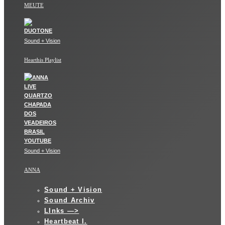
MEUTE
Sound + Vision
Hearthis Playlist
Sound + Vision
ANNA
Sound + Vision
Sound Archiv
LInks —>
Heartbeat I.