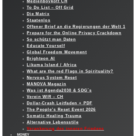
Medienboykott CH
To Do List – Off Grid
Die Matrix
Staatenlos
Offener Brief an die Regierungen der Welt 1
Prepare for the Online Privacy Crackdown
So schützt man Daten
Educate Yourself
Global Freedom Movement
Brighteon AI
Likuma Island / Africa
What are the red Flags in Spirituality?
Nervous System Reset
MANOVA Magazin
Was ist Agenda2030 & SDG´s
Verein WIR – CH
Dollar-Crash Leitfaden + PDF
The People’s Reset Event 2026
Somatic Healing Trauma
Alternative Lebensstile
Verankerung des inneren Friedens
MONEY