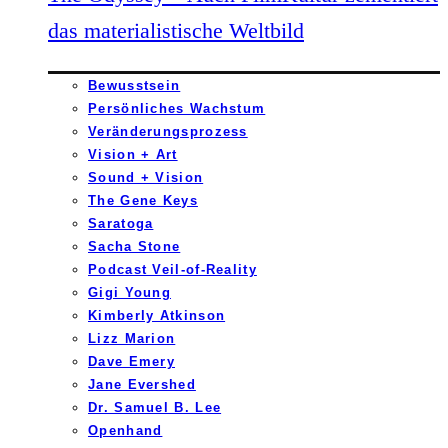
das materialistische Weltbild
Bewusstsein
Persönliches Wachstum
Veränderungsprozess
Vision + Art
Sound + Vision
The Gene Keys
Saratoga
Sacha Stone
Podcast Veil-of-Reality
Gigi Young
Kimberly Atkinson
Lizz Marion
Dave Emery
Jane Evershed
Dr. Samuel B. Lee
Openhand