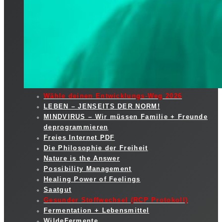
Wähle deinen Entwicklungs-Weg 2026
LEBEN – JENSEITS DER NORM!
MINDVIRUS – Wir müssen Familie + Freunde
deprogrammieren
Freies Internet PDF
Die Philosophie der Freiheit
Nature is the Answer
Possibility Management
Healing Power of Feelings
Saatgut
Gesunder Stoffwechsel (RCP Protokoll)
Fermentation + Lebensmittel
WildeFermente