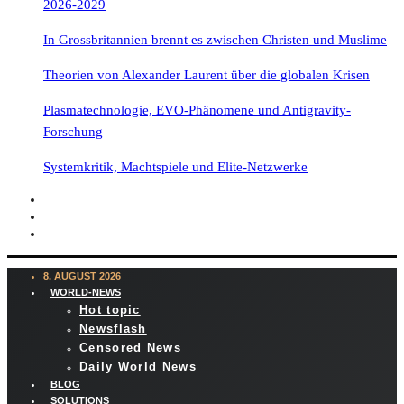
2026-2029
In Grossbritannien brennt es zwischen Christen und Muslime
Theorien von Alexander Laurent über die globalen Krisen
Plasmatechnologie, EVO-Phänomene und Antigravity-
Forschung
Systemkritik, Machtspiele und Elite-Netzwerke
8. AUGUST 2026
WORLD-NEWS
Hot topic
Newsflash
Censored News
Daily World News
BLOG
SOLUTIONS