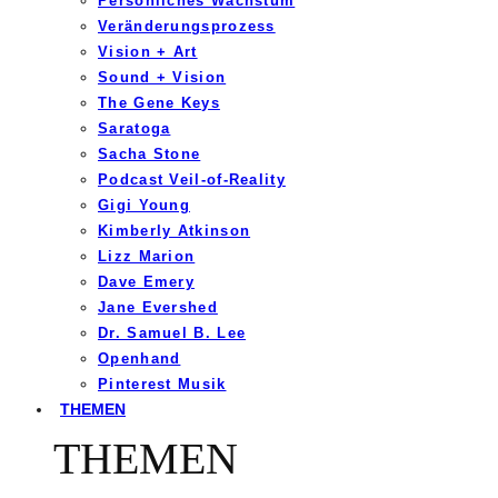
Persönliches Wachstum
Veränderungsprozess
Vision + Art
Sound + Vision
The Gene Keys
Saratoga
Sacha Stone
Podcast Veil-of-Reality
Gigi Young
Kimberly Atkinson
Lizz Marion
Dave Emery
Jane Evershed
Dr. Samuel B. Lee
Openhand
Pinterest Musik
THEMEN
THEMEN