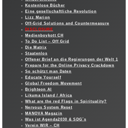
Kostenlose Bücher
Eine gesellschaftliche Revolution
Lizz Marion
Off-Grid Solutions and Countermeasure
DISCLOSURE
Medienboykott CH
To Do List – Off Grid
Die Matrix
Staatenlos
Offener Brief an die Regierungen der Welt 1
Prepare for the Online Privacy Crackdown
So schützt man Daten
Educate Yourself
Global Freedom Movement
Brighteon AI
Likuma Island / Africa
What are the red Flags in Spirituality?
Nervous System Reset
MANOVA Magazin
Was ist Agenda2030 & SDG´s
Verein WIR – CH