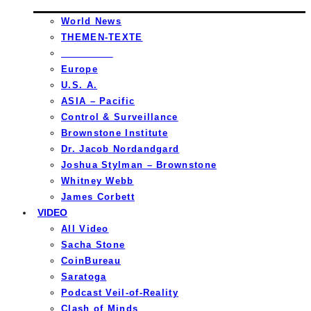
World News
THEMEN-TEXTE
_________
Europe
U.S. A.
ASIA – Pacific
Control & Surveillance
Brownstone Institute
Dr. Jacob Nordandgard
Joshua Stylman – Brownstone
Whitney Webb
James Corbett
VIDEO
All Video
Sacha Stone
CoinBureau
Saratoga
Podcast Veil-of-Reality
Clash of Minds