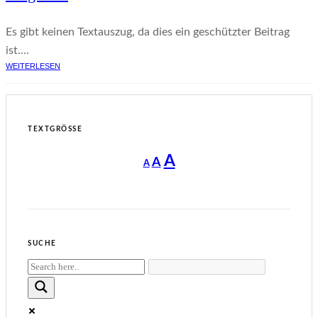
Es gibt keinen Textauszug, da dies ein geschützter Beitrag
ist....
WEITERLESEN
TEXTGRÖSSE
Decrease
Reset
Increase
A
A
A
font
font
size.
font
size.
size.
SUCHE