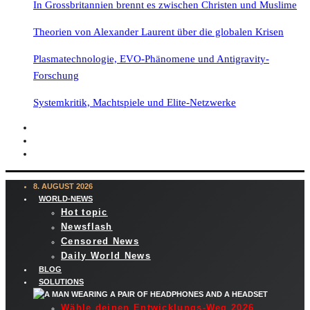
In Grossbritannien brennt es zwischen Christen und Muslime
Theorien von Alexander Laurent über die globalen Krisen
Plasmatechnologie, EVO-Phänomene und Antigravity-
Forschung
Systemkritik, Machtspiele und Elite-Netzwerke
8. AUGUST 2026
WORLD-NEWS
Hot topic
Newsflash
Censored News
Daily World News
BLOG
SOLUTIONS
Wähle deinen Entwicklungs-Weg 2026