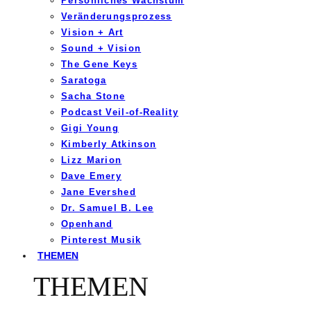
Persönliches Wachstum
Veränderungsprozess
Vision + Art
Sound + Vision
The Gene Keys
Saratoga
Sacha Stone
Podcast Veil-of-Reality
Gigi Young
Kimberly Atkinson
Lizz Marion
Dave Emery
Jane Evershed
Dr. Samuel B. Lee
Openhand
Pinterest Musik
THEMEN
THEMEN