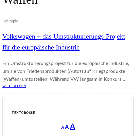
Hot topic
Volkswagen + das Umstrukturierungs-Projekt
für die europäische Industrie
Ein Umstrukturierungsprojekt für die europäische Industrie,
um sie von Friedensprodukten (Autos) auf Kriegsprodukte
(Waffen) umzustellen. Während VW langsam in Konkurs...
WEITERLESEN
TEXTGRÖSSE
Decrease
Reset
Increase
A
A
A
font
font
size.