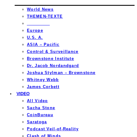
World News
THEMEN-TEXTE
_________
Europe
U.S. A.
ASIA – Pacific
Control & Surveillance
Brownstone Institute
Dr. Jacob Nordandgard
Joshua Stylman – Brownstone
Whitney Webb
James Corbett
VIDEO
All Video
Sacha Stone
CoinBureau
Saratoga
Podcast Veil-of-Reality
Clash of Minds