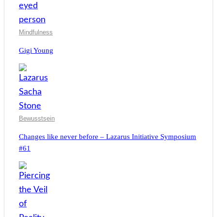
Mindfulness
Gigi Young
Bewusstsein
Changes like never before – Lazarus Initiative Symposium
#61