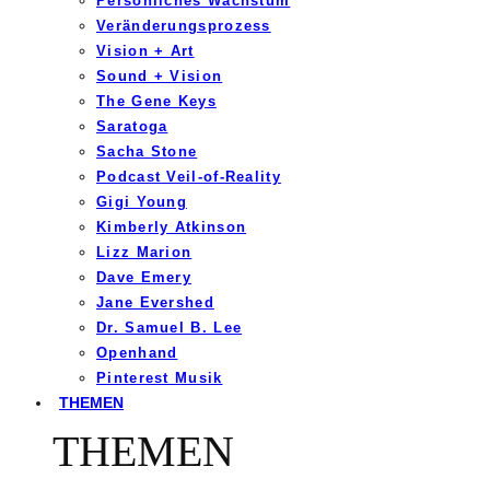
Persönliches Wachstum
Veränderungsprozess
Vision + Art
Sound + Vision
The Gene Keys
Saratoga
Sacha Stone
Podcast Veil-of-Reality
Gigi Young
Kimberly Atkinson
Lizz Marion
Dave Emery
Jane Evershed
Dr. Samuel B. Lee
Openhand
Pinterest Musik
THEMEN
THEMEN