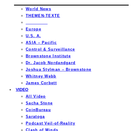
World News
THEMEN-TEXTE
_________
Europe
U.S. A.
ASIA – Pacific
Control & Surveillance
Brownstone Institute
Dr. Jacob Nordandgard
Joshua Stylman – Brownstone
Whitney Webb
James Corbett
VIDEO
All Video
Sacha Stone
CoinBureau
Saratoga
Podcast Veil-of-Reality
Clash of Minds