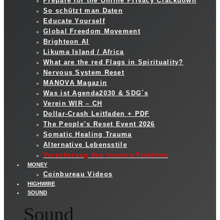
Prepare for the Online Privacy Crackdown
So schützt man Daten
Educate Yourself
Global Freedom Movement
Brighteon AI
Likuma Island / Africa
What are the red Flags in Spirituality?
Nervous System Reset
MANOVA Magazin
Was ist Agenda2030 & SDG´s
Verein WIR – CH
Dollar-Crash Leitfaden + PDF
The People’s Reset Event 2026
Somatic Healing Trauma
Alternative Lebensstile
Verankerung des inneren Friedens
MONEY
Coinbureau Videos
HIGHWIRE
SOUND
Sound