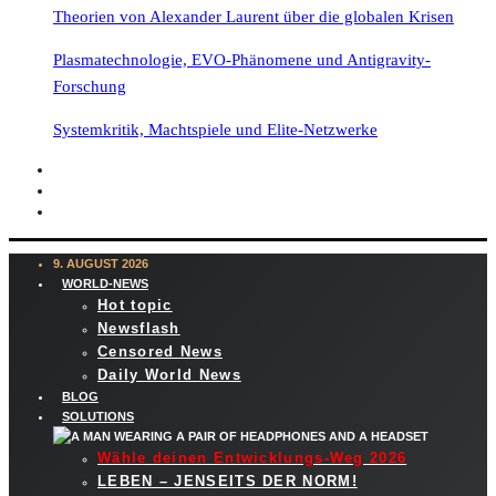
Theorien von Alexander Laurent über die globalen Krisen
Plasmatechnologie, EVO-Phänomene und Antigravity-
Forschung
Systemkritik, Machtspiele und Elite-Netzwerke
9. AUGUST 2026
WORLD-NEWS
Hot topic
Newsflash
Censored News
Daily World News
BLOG
SOLUTIONS
Wähle deinen Entwicklungs-Weg 2026
LEBEN – JENSEITS DER NORM!