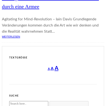
durch eine Armee
Agitating for Mind-Revolution – Iain Davis Grundlegende
Veränderungen kommen durch die Art wie wir denken und
die Realität wahrnehmen Statt...
WEITERLESEN
TEXTGRÖSSE
Decrease
Reset
Increase
A
A
A
font
font
size.
font
size.
size.
SUCHE