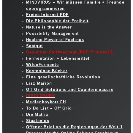
MINDVIRUS – Wir müssen Familie + Freunde
deprogrammieren
Freies Internet PDF
Die Philosophie der Freiheit
Nature is the Answer
Possibility Management
Healing Power of Feelings
Saatgut
Gesunder Stoffwechsel (RCP Protokoll)
Fermentation + Lebensmittel
WildeFermente
Kostenlose Bücher
Eine gesellschaftliche Revolution
Lizz Marion
Off-Grid Solutions and Countermeasure
DISCLOSURE
Medienboykott CH
To Do List – Off Grid
Die Matrix
Staatenlos
Offener Brief an die Regierungen der Welt 1