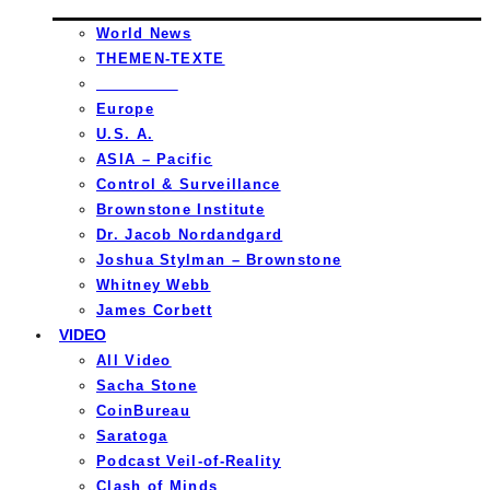
World News
THEMEN-TEXTE
_________
Europe
U.S. A.
ASIA – Pacific
Control & Surveillance
Brownstone Institute
Dr. Jacob Nordandgard
Joshua Stylman – Brownstone
Whitney Webb
James Corbett
VIDEO
All Video
Sacha Stone
CoinBureau
Saratoga
Podcast Veil-of-Reality
Clash of Minds