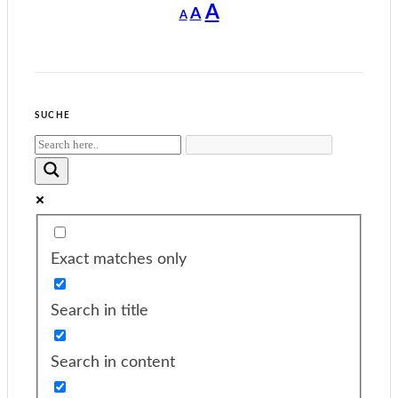
Decrease
Reset
Increase
A
A
A
font
font
size.
font
size.
size.
SUCHE
Exact matches only
Search in title
Search in content