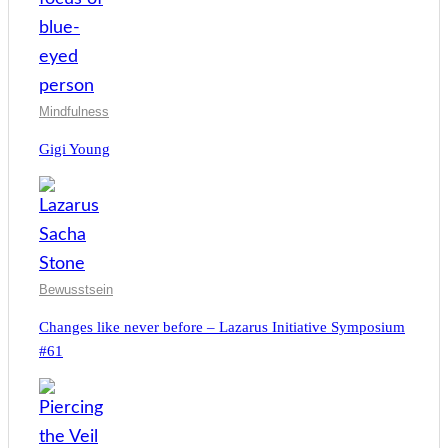
Mindfulness
Gigi Young
Bewusstsein
Changes like never before – Lazarus Initiative Symposium
#61