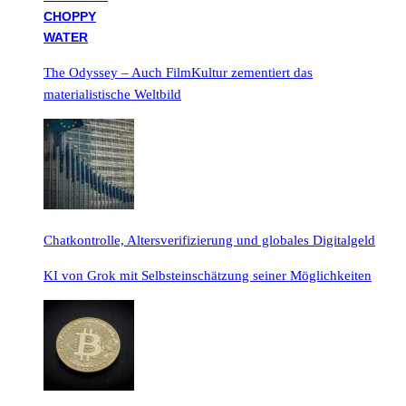
The Odyssey – Auch FilmKultur zementiert das
materialistische Weltbild
Chatkontrolle, Altersverifizierung und globales Digitalgeld
KI von Grok mit Selbsteinschätzung seiner Möglichkeiten