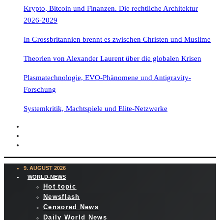
Krypto, Bitcoin und Finanzen. Die rechtliche Architektur
2026-2029
In Grossbritannien brennt es zwischen Christen und Muslime
Theorien von Alexander Laurent über die globalen Krisen
Plasmatechnologie, EVO-Phänomene und Antigravity-
Forschung
Systemkritik, Machtspiele und Elite-Netzwerke
9. AUGUST 2026
WORLD-NEWS
Hot topic
Newsflash
Censored News
Daily World News