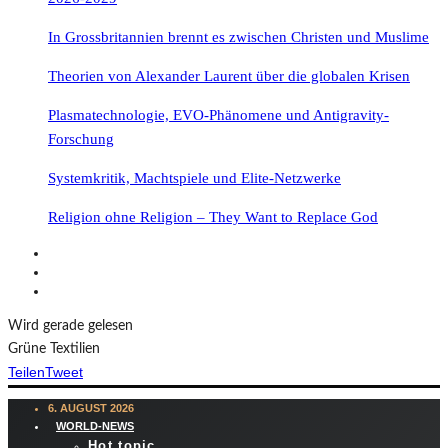
In Grossbritannien brennt es zwischen Christen und Muslime
Theorien von Alexander Laurent über die globalen Krisen
Plasmatechnologie, EVO-Phänomene und Antigravity-
Forschung
Systemkritik, Machtspiele und Elite-Netzwerke
Religion ohne Religion – They Want to Replace God
Wird gerade gelesen
Grüne Textilien
Teilen
Tweet
6. AUGUST 2026
WORLD-NEWS
Hot topic