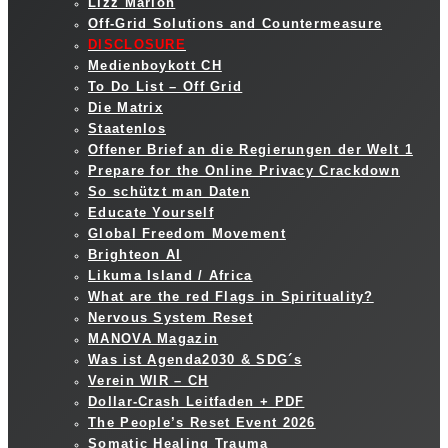
Lizz Marion
Off-Grid Solutions and Countermeasure
DISCLOSURE
Medienboykott CH
To Do List – Off Grid
Die Matrix
Staatenlos
Offener Brief an die Regierungen der Welt 1
Prepare for the Online Privacy Crackdown
So schützt man Daten
Educate Yourself
Global Freedom Movement
Brighteon AI
Likuma Island / Africa
What are the red Flags in Spirituality?
Nervous System Reset
MANOVA Magazin
Was ist Agenda2030 & SDG´s
Verein WIR – CH
Dollar-Crash Leitfaden + PDF
The People’s Reset Event 2026
Somatic Healing Trauma