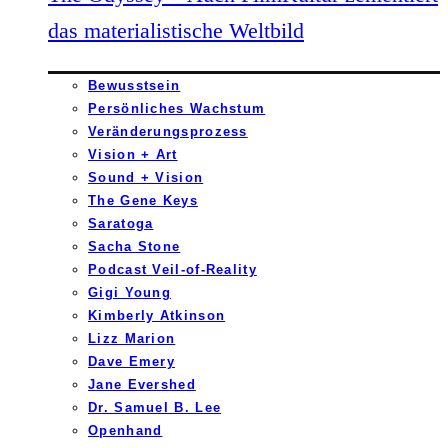
das materialistische Weltbild
Bewusstsein
Persönliches Wachstum
Veränderungsprozess
Vision + Art
Sound + Vision
The Gene Keys
Saratoga
Sacha Stone
Podcast Veil-of-Reality
Gigi Young
Kimberly Atkinson
Lizz Marion
Dave Emery
Jane Evershed
Dr. Samuel B. Lee
Openhand