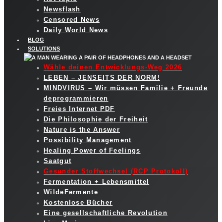
Newsflash
Censored News
Daily World News
BLOG
SOLUTIONS
Wähle deinen Entwicklungs-Weg 2026
LEBEN – JENSEITS DER NORM!
MINDVIRUS – Wir müssen Familie + Freunde
deprogrammieren
Freies Internet PDF
Die Philosophie der Freiheit
Nature is the Answer
Possibility Management
Healing Power of Feelings
Saatgut
Gesunder Stoffwechsel (RCP Protokoll)
Fermentation + Lebensmittel
WildeFermente
Kostenlose Bücher
Eine gesellschaftliche Revolution