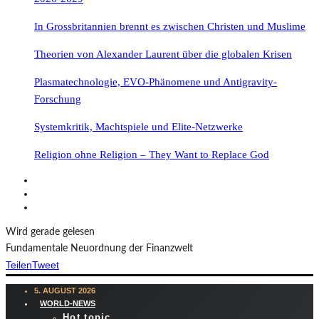
In Grossbritannien brennt es zwischen Christen und Muslime
Theorien von Alexander Laurent über die globalen Krisen
Plasmatechnologie, EVO-Phänomene und Antigravity-
Forschung
Systemkritik, Machtspiele und Elite-Netzwerke
Religion ohne Religion – They Want to Replace God
Wird gerade gelesen
Fundamentale Neuordnung der Finanzwelt
Teilen
Tweet
5. AUGUST 2026
WORLD-NEWS
Hot topic