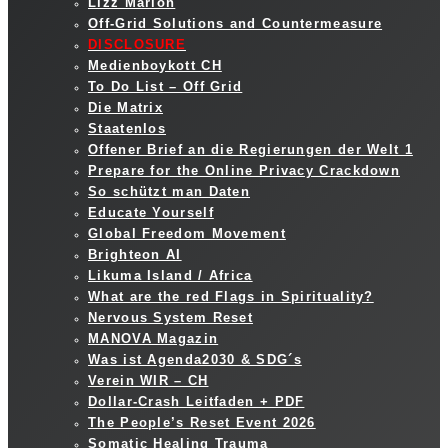
Lizz Marion
Off-Grid Solutions and Countermeasure
DISCLOSURE
Medienboykott CH
To Do List – Off Grid
Die Matrix
Staatenlos
Offener Brief an die Regierungen der Welt 1
Prepare for the Online Privacy Crackdown
So schützt man Daten
Educate Yourself
Global Freedom Movement
Brighteon AI
Likuma Island / Africa
What are the red Flags in Spirituality?
Nervous System Reset
MANOVA Magazin
Was ist Agenda2030 & SDG´s
Verein WIR – CH
Dollar-Crash Leitfaden + PDF
The People’s Reset Event 2026
Somatic Healing Trauma