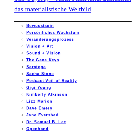
das materialistische Weltbild
Bewusstsein
Persönliches Wachstum
Veränderungsprozess
Vision + Art
Sound + Vision
The Gene Keys
Saratoga
Sacha Stone
Podcast Veil-of-Reality
Gigi Young
Kimberly Atkinson
Lizz Marion
Dave Emery
Jane Evershed
Dr. Samuel B. Lee
Openhand