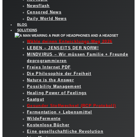
Newsflash
Censored News
Daily World News
BLOG
SOLUTIONS
Wähle deinen Entwicklungs-Weg 2026
LEBEN – JENSEITS DER NORM!
MINDVIRUS – Wir müssen Familie + Freunde
deprogrammieren
Freies Internet PDF
Die Philosophie der Freiheit
Nature is the Answer
Possibility Management
Healing Power of Feelings
Saatgut
Gesunder Stoffwechsel (RCP Protokoll)
Fermentation + Lebensmittel
WildeFermente
Kostenlose Bücher
Eine gesellschaftliche Revolution