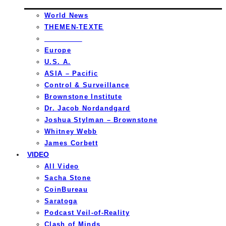
World News
THEMEN-TEXTE
_________
Europe
U.S. A.
ASIA – Pacific
Control & Surveillance
Brownstone Institute
Dr. Jacob Nordandgard
Joshua Stylman – Brownstone
Whitney Webb
James Corbett
VIDEO
All Video
Sacha Stone
CoinBureau
Saratoga
Podcast Veil-of-Reality
Clash of Minds