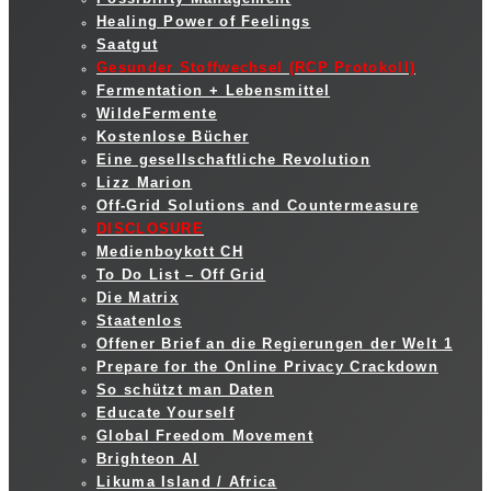
Healing Power of Feelings
Saatgut
Gesunder Stoffwechsel (RCP Protokoll)
Fermentation + Lebensmittel
WildeFermente
Kostenlose Bücher
Eine gesellschaftliche Revolution
Lizz Marion
Off-Grid Solutions and Countermeasure
DISCLOSURE
Medienboykott CH
To Do List – Off Grid
Die Matrix
Staatenlos
Offener Brief an die Regierungen der Welt 1
Prepare for the Online Privacy Crackdown
So schützt man Daten
Educate Yourself
Global Freedom Movement
Brighteon AI
Likuma Island / Africa