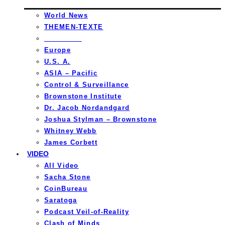
World News
THEMEN-TEXTE
_________
Europe
U.S. A.
ASIA – Pacific
Control & Surveillance
Brownstone Institute
Dr. Jacob Nordandgard
Joshua Stylman – Brownstone
Whitney Webb
James Corbett
VIDEO
All Video
Sacha Stone
CoinBureau
Saratoga
Podcast Veil-of-Reality
Clash of Minds