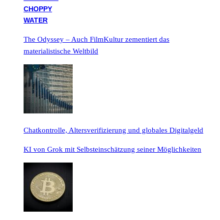
The Odyssey – Auch FilmKultur zementiert das
materialistische Weltbild
Chatkontrolle, Altersverifizierung und globales Digitalgeld
KI von Grok mit Selbsteinschätzung seiner Möglichkeiten