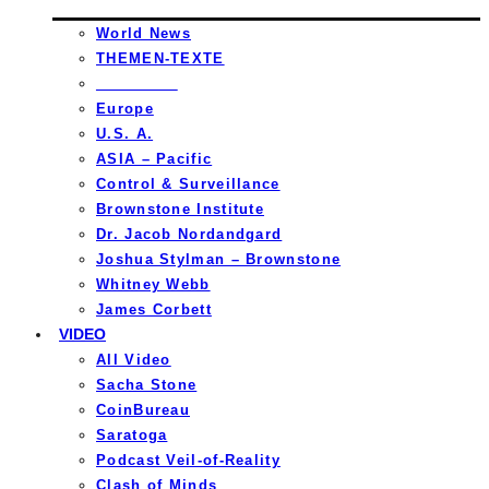
World News
THEMEN-TEXTE
_________
Europe
U.S. A.
ASIA – Pacific
Control & Surveillance
Brownstone Institute
Dr. Jacob Nordandgard
Joshua Stylman – Brownstone
Whitney Webb
James Corbett
VIDEO
All Video
Sacha Stone
CoinBureau
Saratoga
Podcast Veil-of-Reality
Clash of Minds