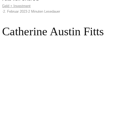
Geld + Investment
·
2. Februar 2023
·
2 Minuten Lesedauer
Catherine Austin Fitts
The Financial Coup d'état Explained