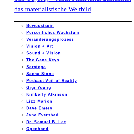
das materialistische Weltbild
Bewusstsein
Persönliches Wachstum
Veränderungsprozess
Vision + Art
Sound + Vision
The Gene Keys
Saratoga
Sacha Stone
Podcast Veil-of-Reality
Gigi Young
Kimberly Atkinson
Lizz Marion
Dave Emery
Jane Evershed
Dr. Samuel B. Lee
Openhand