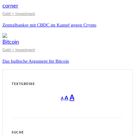
Geld + Investment
Zentralbanker mit CBDC im Kampf gegen Crypto
Geld + Investment
Das bullische Argument für Bitcoin
TEXTGRÖSSE
Decrease
Reset
Increase
A
A
A
font
font
size.
font
size.
size.
SUCHE