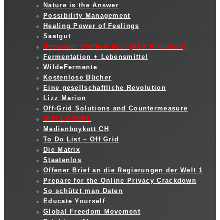
Nature is the Answer
Possibility Management
Healing Power of Feelings
Saatgut
Gesunder Stoffwechsel (RCP Protokoll)
Fermentation + Lebensmittel
WildeFermente
Kostenlose Bücher
Eine gesellschaftliche Revolution
Lizz Marion
Off-Grid Solutions and Countermeasure
DISCLOSURE
Medienboykott CH
To Do List – Off Grid
Die Matrix
Staatenlos
Offener Brief an die Regierungen der Welt 1
Prepare for the Online Privacy Crackdown
So schützt man Daten
Educate Yourself
Global Freedom Movement