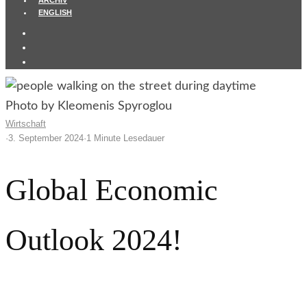
ARCHIV
ENGLISH
Photo by Kleomenis Spyroglou
Wirtschaft
·
3. September 2024
·
1 Minute Lesedauer
Global Economic
Outlook 2024!
The WEF Predicts THIS Will Happen!