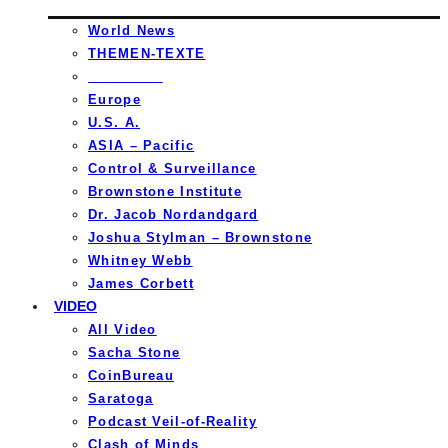
World News
THEMEN-TEXTE
_________
Europe
U.S. A.
ASIA – Pacific
Control & Surveillance
Brownstone Institute
Dr. Jacob Nordandgard
Joshua Stylman – Brownstone
Whitney Webb
James Corbett
VIDEO
All Video
Sacha Stone
CoinBureau
Saratoga
Podcast Veil-of-Reality
Clash of Minds