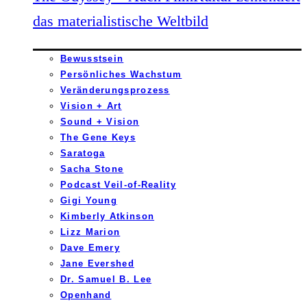
das materialistische Weltbild
Bewusstsein
Persönliches Wachstum
Veränderungsprozess
Vision + Art
Sound + Vision
The Gene Keys
Saratoga
Sacha Stone
Podcast Veil-of-Reality
Gigi Young
Kimberly Atkinson
Lizz Marion
Dave Emery
Jane Evershed
Dr. Samuel B. Lee
Openhand