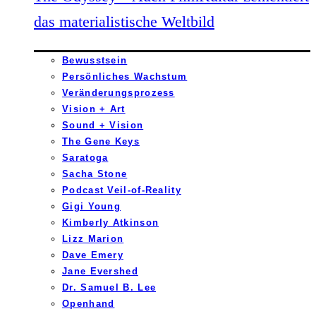
das materialistische Weltbild
Bewusstsein
Persönliches Wachstum
Veränderungsprozess
Vision + Art
Sound + Vision
The Gene Keys
Saratoga
Sacha Stone
Podcast Veil-of-Reality
Gigi Young
Kimberly Atkinson
Lizz Marion
Dave Emery
Jane Evershed
Dr. Samuel B. Lee
Openhand