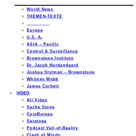
World News
THEMEN-TEXTE
_________
Europe
U.S. A.
ASIA – Pacific
Control & Surveillance
Brownstone Institute
Dr. Jacob Nordandgard
Joshua Stylman – Brownstone
Whitney Webb
James Corbett
VIDEO
All Video
Sacha Stone
CoinBureau
Saratoga
Podcast Veil-of-Reality
Clash of Minds