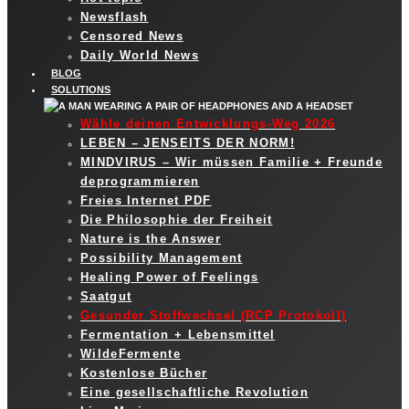
Newsflash
Censored News
Daily World News
BLOG
SOLUTIONS
Wähle deinen Entwicklungs-Weg 2026
LEBEN – JENSEITS DER NORM!
MINDVIRUS – Wir müssen Familie + Freunde
deprogrammieren
Freies Internet PDF
Die Philosophie der Freiheit
Nature is the Answer
Possibility Management
Healing Power of Feelings
Saatgut
Gesunder Stoffwechsel (RCP Protokoll)
Fermentation + Lebensmittel
WildeFermente
Kostenlose Bücher
Eine gesellschaftliche Revolution