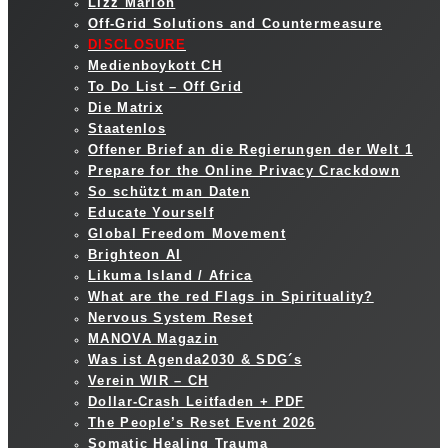
Lizz Marion
Off-Grid Solutions and Countermeasure
DISCLOSURE
Medienboykott CH
To Do List – Off Grid
Die Matrix
Staatenlos
Offener Brief an die Regierungen der Welt 1
Prepare for the Online Privacy Crackdown
So schützt man Daten
Educate Yourself
Global Freedom Movement
Brighteon AI
Likuma Island / Africa
What are the red Flags in Spirituality?
Nervous System Reset
MANOVA Magazin
Was ist Agenda2030 & SDG´s
Verein WIR – CH
Dollar-Crash Leitfaden + PDF
The People’s Reset Event 2026
Somatic Healing Trauma