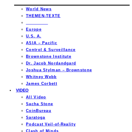
World News
THEMEN-TEXTE
_________
Europe
U.S. A.
ASIA – Pacific
Control & Surveillance
Brownstone Institute
Dr. Jacob Nordandgard
Joshua Stylman – Brownstone
Whitney Webb
James Corbett
VIDEO
All Video
Sacha Stone
CoinBureau
Saratoga
Podcast Veil-of-Reality
Clash of Minds