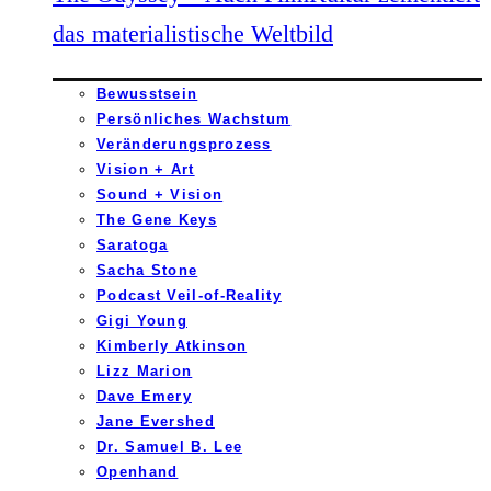
das materialistische Weltbild
Bewusstsein
Persönliches Wachstum
Veränderungsprozess
Vision + Art
Sound + Vision
The Gene Keys
Saratoga
Sacha Stone
Podcast Veil-of-Reality
Gigi Young
Kimberly Atkinson
Lizz Marion
Dave Emery
Jane Evershed
Dr. Samuel B. Lee
Openhand