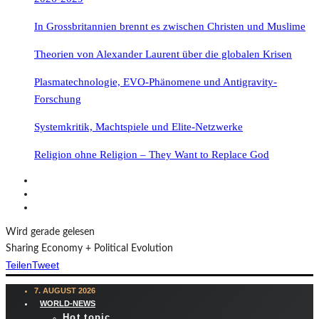
In Grossbritannien brennt es zwischen Christen und Muslime
Theorien von Alexander Laurent über die globalen Krisen
Plasmatechnologie, EVO-Phänomene und Antigravity-
Forschung
Systemkritik, Machtspiele und Elite-Netzwerke
Religion ohne Religion – They Want to Replace God
Wird gerade gelesen
Sharing Economy + Political Evolution
Teilen
Tweet
7. AUGUST 2026
WORLD-NEWS
Hot topic