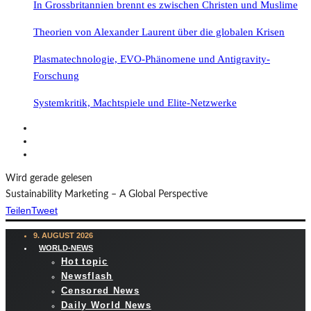
In Grossbritannien brennt es zwischen Christen und Muslime
Theorien von Alexander Laurent über die globalen Krisen
Plasmatechnologie, EVO-Phänomene und Antigravity-
Forschung
Systemkritik, Machtspiele und Elite-Netzwerke
Wird gerade gelesen
Sustainability Marketing – A Global Perspective
Teilen
Tweet
9. AUGUST 2026
WORLD-NEWS
Hot topic
Newsflash
Censored News
Daily World News