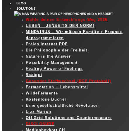
BLOG
SOLUTIONS
Wähle deinen Entwicklungs-Weg 2026
LEBEN – JENSEITS DER NORM!
MINDVIRUS – Wir müssen Familie + Freunde
deprogrammieren
Freies Internet PDF
Die Philosophie der Freiheit
Nature is the Answer
Possibility Management
Healing Power of Feelings
Saatgut
Gesunder Stoffwechsel (RCP Protokoll)
Fermentation + Lebensmittel
WildeFermente
Kostenlose Bücher
Eine gesellschaftliche Revolution
Lizz Marion
Off-Grid Solutions and Countermeasure
DISCLOSURE
Medienboykott CH