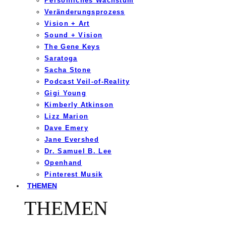
Persönliches Wachstum
Veränderungsprozess
Vision + Art
Sound + Vision
The Gene Keys
Saratoga
Sacha Stone
Podcast Veil-of-Reality
Gigi Young
Kimberly Atkinson
Lizz Marion
Dave Emery
Jane Evershed
Dr. Samuel B. Lee
Openhand
Pinterest Musik
THEMEN
THEMEN