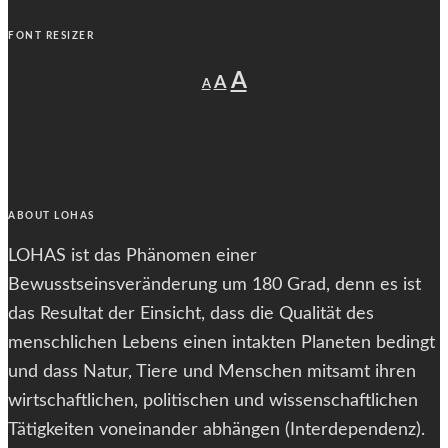
FONT RESIZER
Decrease
Reset
Increase
A
A
A
font
font
size.
font
size.
size.
ABOUT LOHAS
LOHAS ist das Phänomen einer
Bewusstseinsveränderung um 180 Grad, denn es ist
das Resultat der Einsicht, dass die Qualität des
menschlichen Lebens einen intakten Planeten bedingt
und dass Natur, Tiere und Menschen mitsamt ihren
wirtschaftlichen, politischen und wissenschaftlichen
Tätigkeiten voneinander abhängen (Interdependenz).