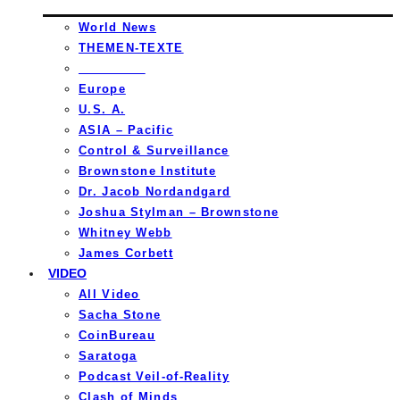
World News
THEMEN-TEXTE
_________
Europe
U.S. A.
ASIA – Pacific
Control & Surveillance
Brownstone Institute
Dr. Jacob Nordandgard
Joshua Stylman – Brownstone
Whitney Webb
James Corbett
VIDEO
All Video
Sacha Stone
CoinBureau
Saratoga
Podcast Veil-of-Reality
Clash of Minds