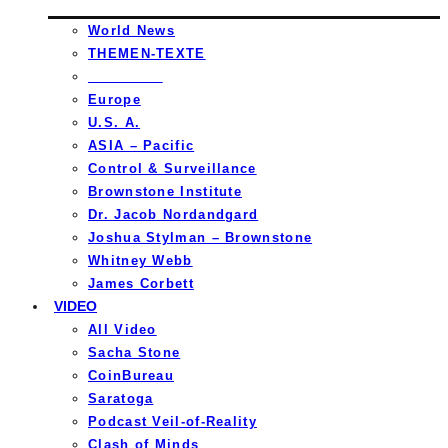
World News
THEMEN-TEXTE
_________
Europe
U.S. A.
ASIA – Pacific
Control & Surveillance
Brownstone Institute
Dr. Jacob Nordandgard
Joshua Stylman – Brownstone
Whitney Webb
James Corbett
VIDEO
All Video
Sacha Stone
CoinBureau
Saratoga
Podcast Veil-of-Reality
Clash of Minds