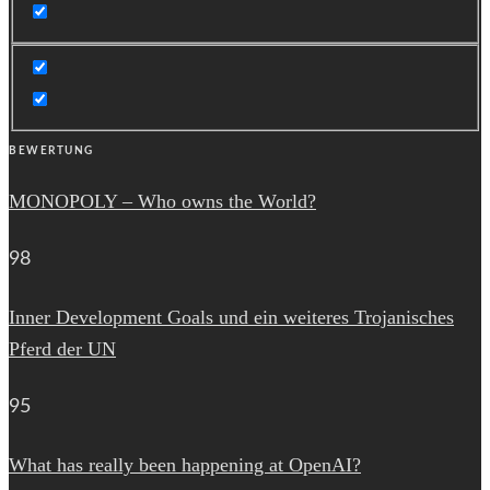
BEWERTUNG
MONOPOLY – Who owns the World?
98
Inner Development Goals und ein weiteres Trojanisches
Pferd der UN
95
What has really been happening at OpenAI?