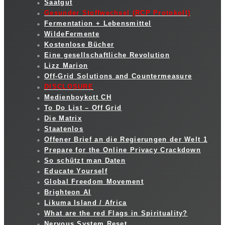
Saatgut
Gesunder Stoffwechsel (RCP Protokoll)
Fermentation + Lebensmittel
WildeFermente
Kostenlose Bücher
Eine gesellschaftliche Revolution
Lizz Marion
Off-Grid Solutions and Countermeasure
DISCLOSURE
Medienboykott CH
To Do List – Off Grid
Die Matrix
Staatenlos
Offener Brief an die Regierungen der Welt 1
Prepare for the Online Privacy Crackdown
So schützt man Daten
Educate Yourself
Global Freedom Movement
Brighteon AI
Likuma Island / Africa
What are the red Flags in Spirituality?
Nervous System Reset