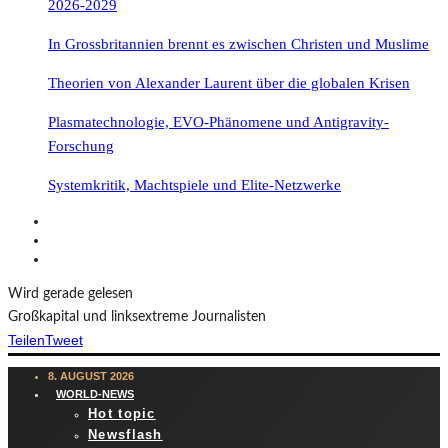
2026-2029
In Grossbritannien brennt es zwischen Christen und Muslime
Theorien von Alexander Laurent über die globalen Krisen
Plasmatechnologie, EVO-Phänomene und Antigravity-
Forschung
Systemkritik, Machtspiele und Elite-Netzwerke
Wird gerade gelesen
Großkapital und linksextreme Journalisten
Teilen
Tweet
8. AUGUST 2026
WORLD-NEWS
Hot topic
Newsflash