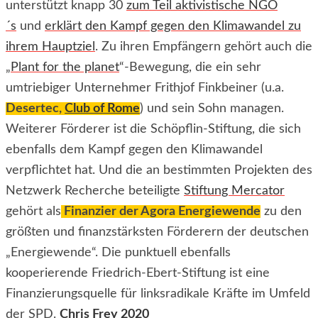
unterstützt knapp 30
zum Teil aktivistische NGO
´s
und
erklärt den Kampf gegen den Klimawandel zu
ihrem Hauptziel
. Zu ihren Empfängern gehört auch die
„
Plant for the planet
“-Bewegung, die ein sehr
umtriebiger Unternehmer Frithjof Finkbeiner (u.a.
Desertec,
Club of Rome
) und sein Sohn managen.
Weiterer Förderer ist die Schöpflin-Stiftung, die sich
ebenfalls dem Kampf gegen den Klimawandel
verpflichtet hat. Und die an bestimmten Projekten des
Netzwerk Recherche beteiligte
Stiftung Mercator
gehört als
Finanzier der Agora Energiewende
zu den
größten und finanzstärksten Förderern der deutschen
„Energiewende“. Die punktuell ebenfalls
kooperierende Friedrich-Ebert-Stiftung ist eine
Finanzierungsquelle für linksradikale Kräfte im Umfeld
der SPD.
Chris Frey
2020