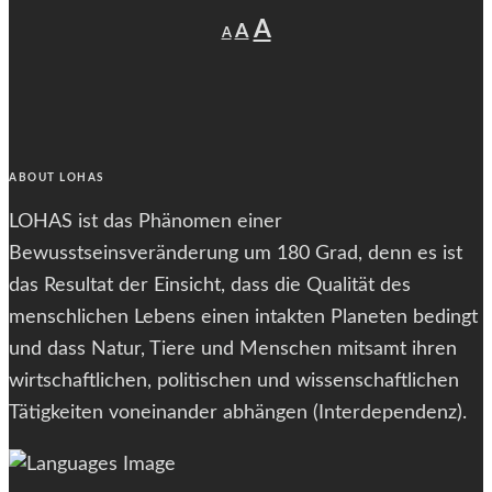
Decrease
Reset
Increase
A
A
A
font
font
size.
font
size.
size.
ABOUT LOHAS
LOHAS ist das Phänomen einer
Bewusstseinsveränderung um 180 Grad, denn es ist
das Resultat der Einsicht, dass die Qualität des
menschlichen Lebens einen intakten Planeten bedingt
und dass Natur, Tiere und Menschen mitsamt ihren
wirtschaftlichen, politischen und wissenschaftlichen
Tätigkeiten voneinander abhängen (Interdependenz).