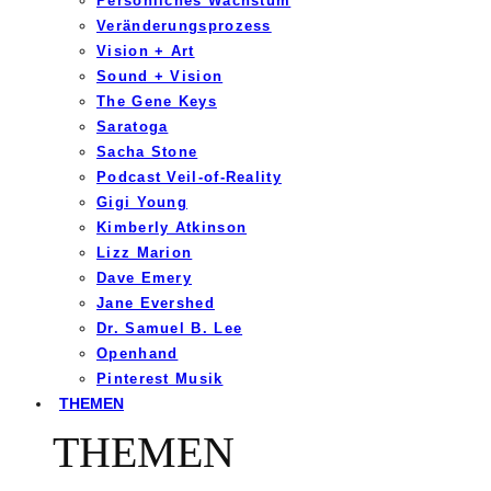
Persönliches Wachstum
Veränderungsprozess
Vision + Art
Sound + Vision
The Gene Keys
Saratoga
Sacha Stone
Podcast Veil-of-Reality
Gigi Young
Kimberly Atkinson
Lizz Marion
Dave Emery
Jane Evershed
Dr. Samuel B. Lee
Openhand
Pinterest Musik
THEMEN
THEMEN