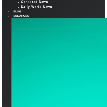
Censored News
Daily World News
BLOG
SOLUTIONS