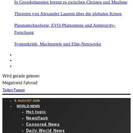
In Grossbritannien brennt es zwischen Christen und Muslime
Theorien von Alexander Laurent über die globalen Krisen
Plasmatechnologie, EVO-Phänomene und Antigravity-
Forschung
Systemkritik, Machtspiele und Elite-Netzwerke
Wird gerade gelesen
Megatrend Fahrrad
Teilen
Tweet
9. AUGUST 2026
WORLD-NEWS
Hot topic
Newsflash
Censored News
Daily World News