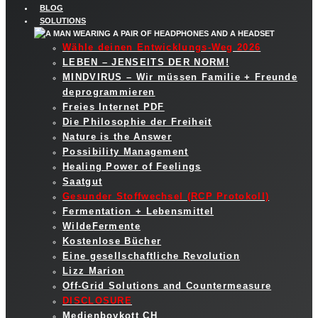
BLOG
SOLUTIONS
Wähle deinen Entwicklungs-Weg 2026
LEBEN – JENSEITS DER NORM!
MINDVIRUS – Wir müssen Familie + Freunde
deprogrammieren
Freies Internet PDF
Die Philosophie der Freiheit
Nature is the Answer
Possibility Management
Healing Power of Feelings
Saatgut
Gesunder Stoffwechsel (RCP Protokoll)
Fermentation + Lebensmittel
WildeFermente
Kostenlose Bücher
Eine gesellschaftliche Revolution
Lizz Marion
Off-Grid Solutions and Countermeasure
DISCLOSURE
Medienboykott CH