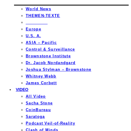
World News
THEMEN-TEXTE
_________
Europe
U.S. A.
ASIA – Pacific
Control & Surveillance
Brownstone Institute
Dr. Jacob Nordandgard
Joshua Stylman – Brownstone
Whitney Webb
James Corbett
VIDEO
All Video
Sacha Stone
CoinBureau
Saratoga
Podcast Veil-of-Reality
Clash of Minds