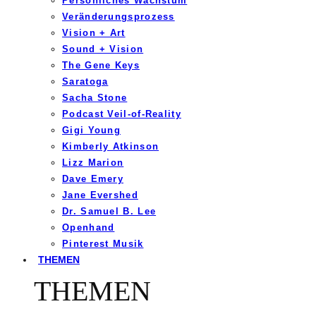
Persönliches Wachstum
Veränderungsprozess
Vision + Art
Sound + Vision
The Gene Keys
Saratoga
Sacha Stone
Podcast Veil-of-Reality
Gigi Young
Kimberly Atkinson
Lizz Marion
Dave Emery
Jane Evershed
Dr. Samuel B. Lee
Openhand
Pinterest Musik
THEMEN
THEMEN