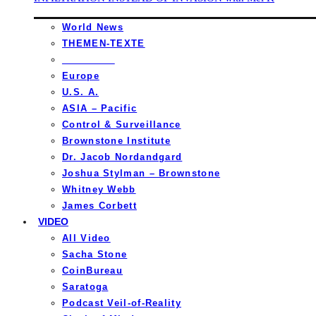
World News
THEMEN-TEXTE
_________
Europe
U.S. A.
ASIA – Pacific
Control & Surveillance
Brownstone Institute
Dr. Jacob Nordandgard
Joshua Stylman – Brownstone
Whitney Webb
James Corbett
VIDEO
All Video
Sacha Stone
CoinBureau
Saratoga
Podcast Veil-of-Reality