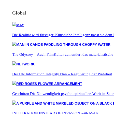
Global
Die Realität wird flüssiger. Künstliche Intelligenz passt sie dem
The Odyssey – Auch FilmKultur zementiert das materialistische
Der UN Information Integrity Plan – Regulierung der Wahrheit
Geschützt: Die Notwendigkeit psycho-spiritueller Arbeit in Zei
INFILTRATION INSTEAD OF INVASION with Mel K