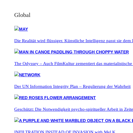
Global
Die Realität wird flüssiger. Künstliche Intelligenz passt sie dem
The Odyssey – Auch FilmKultur zementiert das materialistische
Der UN Information Integrity Plan – Regulierung der Wahrheit
Geschützt: Die Notwendigkeit psycho-spiritueller Arbeit in Zei
INFILTRATION INSTEAD OF INVASION with Mel K