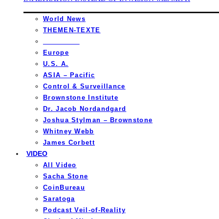
World News
THEMEN-TEXTE
_________
Europe
U.S. A.
ASIA – Pacific
Control & Surveillance
Brownstone Institute
Dr. Jacob Nordandgard
Joshua Stylman – Brownstone
Whitney Webb
James Corbett
VIDEO
All Video
Sacha Stone
CoinBureau
Saratoga
Podcast Veil-of-Reality