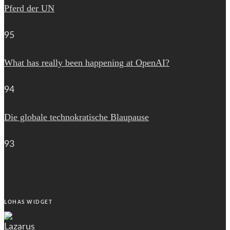
Pferd der UN
95
What has really been happening at OpenAI?
94
Die globale technokratische Blaupause
93
LOHAS WIDGET