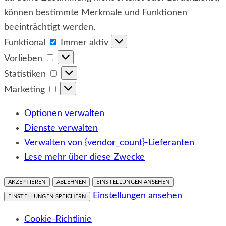
können bestimmte Merkmale und Funktionen
beeinträchtigt werden.
Funktional
Funktional
Immer aktiv
Vorlieben
Vorlieben
Statistiken
Statistiken
Marketing
Marketing
Optionen verwalten
Dienste verwalten
Verwalten von {vendor_count}-Lieferanten
Lese mehr über diese Zwecke
AKZEPTIEREN
ABLEHNEN
EINSTELLUNGEN ANSEHEN
Einstellungen ansehen
EINSTELLUNGEN SPEICHERN
Cookie-Richtlinie