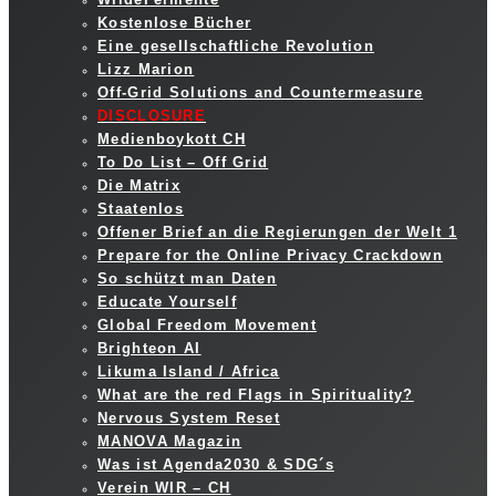
Kostenlose Bücher
Eine gesellschaftliche Revolution
Lizz Marion
Off-Grid Solutions and Countermeasure
DISCLOSURE
Medienboykott CH
To Do List – Off Grid
Die Matrix
Staatenlos
Offener Brief an die Regierungen der Welt 1
Prepare for the Online Privacy Crackdown
So schützt man Daten
Educate Yourself
Global Freedom Movement
Brighteon AI
Likuma Island / Africa
What are the red Flags in Spirituality?
Nervous System Reset
MANOVA Magazin
Was ist Agenda2030 & SDG´s
Verein WIR – CH