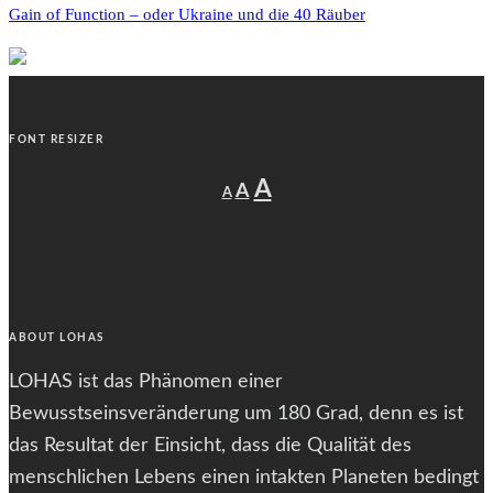
Gain of Function – oder Ukraine und die 40 Räuber
FONT RESIZER
Decrease
Reset
Increase
A
A
A
font
font
size.
font
size.
size.
ABOUT LOHAS
LOHAS ist das Phänomen einer
Bewusstseinsveränderung um 180 Grad, denn es ist
das Resultat der Einsicht, dass die Qualität des
menschlichen Lebens einen intakten Planeten bedingt