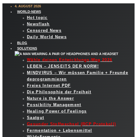
4. AUGUST 2026
WORLD-NEWS
Hot topic
Newsflash
Censored News
Daily World News
BLOG
SOLUTIONS
Wähle deinen Entwicklungs-Weg 2026
LEBEN – JENSEITS DER NORM!
MINDVIRUS – Wir müssen Familie + Freunde
deprogrammieren
Freies Internet PDF
Die Philosophie der Freiheit
Nature is the Answer
Possibility Management
Healing Power of Feelings
Saatgut
Gesunder Stoffwechsel (RCP Protokoll)
Fermentation + Lebensmittel
WildeFermente