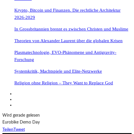
Krypto, Bitcoin und Finanzen. Die rechtliche Architektur
2026-2029
In Grossbritannien brennt es zwischen Christen und Muslime
Theorien von Alexander Laurent über die globalen Krisen
Plasmatechnologie, EVO-Phänomene und Antigravity-
Forschung
Systemkritik, Machtspiele und Elite-Netzwerke
Religion ohne Religion – They Want to Replace God
Wird gerade gelesen
Eurobike Demo Day
Teilen
Tweet