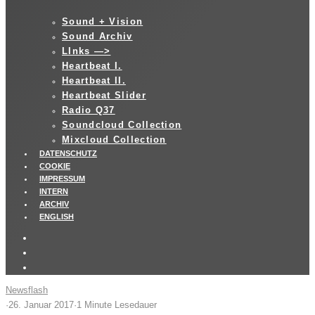
Sound + Vision
Sound Archiv
LInks —>
Heartbeat I.
Heartbeat II.
Heartbeat Slider
Radio Q37
Soundcloud Collection
Mixcloud Collection
DATENSCHUTZ
COOKIE
IMPRESSUM
INTERN
ARCHIV
ENGLISH
Newsflash
·
26. Januar 2017
·
1 Minute Lesedauer