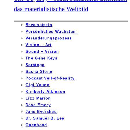
das materialistische Weltbild
Bewusstsein
Persönliches Wachstum
Veränderungsprozess
Vision + Art
Sound + Vision
The Gene Keys
Saratoga
Sacha Stone
Podcast Veil-of-Reality
Gigi Young
Kimberly Atkinson
Lizz Marion
Dave Emery
Jane Evershed
Dr. Samuel B. Lee
Openhand