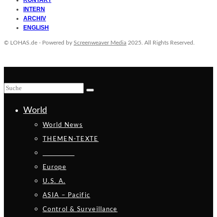
INTERN
ARCHIV
ENGLISH
© LOHAS.de - Powered by
Screenweaver Media
2025. All Rights Reserved.
World
World News
THEMEN-TEXTE
_________
Europe
U.S. A.
ASIA – Pacific
Control & Surveillance