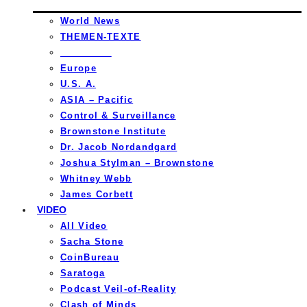
World News
THEMEN-TEXTE
_________
Europe
U.S. A.
ASIA – Pacific
Control & Surveillance
Brownstone Institute
Dr. Jacob Nordandgard
Joshua Stylman – Brownstone
Whitney Webb
James Corbett
VIDEO
All Video
Sacha Stone
CoinBureau
Saratoga
Podcast Veil-of-Reality
Clash of Minds