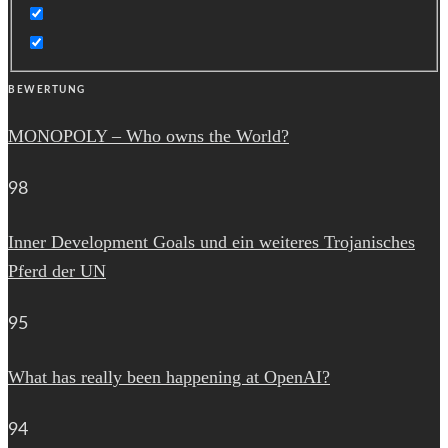
BEWERTUNG
MONOPOLY – Who owns the World?
98
Inner Development Goals und ein weiteres Trojanisches
Pferd der UN
95
What has really been happening at OpenAI?
94