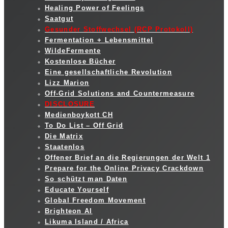
Healing Power of Feelings
Saatgut
Gesunder Stoffwechsel (RCP Protokoll)
Fermentation + Lebensmittel
WildeFermente
Kostenlose Bücher
Eine gesellschaftliche Revolution
Lizz Marion
Off-Grid Solutions and Countermeasure
DISCLOSURE
Medienboykott CH
To Do List – Off Grid
Die Matrix
Staatenlos
Offener Brief an die Regierungen der Welt 1
Prepare for the Online Privacy Crackdown
So schützt man Daten
Educate Yourself
Global Freedom Movement
Brighteon AI
Likuma Island / Africa