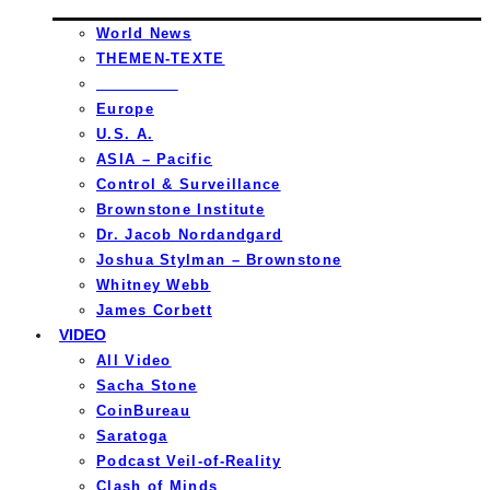
World News
THEMEN-TEXTE
_________
Europe
U.S. A.
ASIA – Pacific
Control & Surveillance
Brownstone Institute
Dr. Jacob Nordandgard
Joshua Stylman – Brownstone
Whitney Webb
James Corbett
VIDEO
All Video
Sacha Stone
CoinBureau
Saratoga
Podcast Veil-of-Reality
Clash of Minds