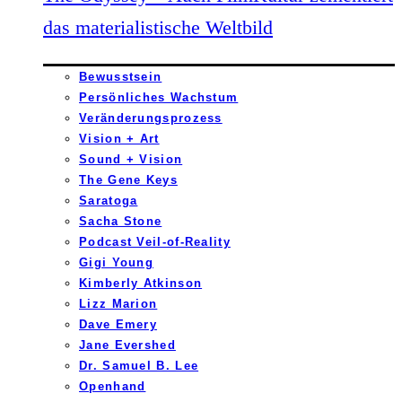
das materialistische Weltbild
Bewusstsein
Persönliches Wachstum
Veränderungsprozess
Vision + Art
Sound + Vision
The Gene Keys
Saratoga
Sacha Stone
Podcast Veil-of-Reality
Gigi Young
Kimberly Atkinson
Lizz Marion
Dave Emery
Jane Evershed
Dr. Samuel B. Lee
Openhand