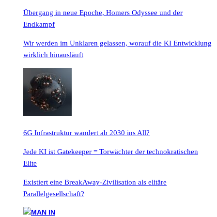
Übergang in neue Epoche, Homers Odyssee und der
Endkampf
Wir werden im Unklaren gelassen, worauf die KI Entwicklung
wirklich hinausläuft
6G Infrastruktur wandert ab 2030 ins All?
Jede KI ist Gatekeeper = Torwächter der technokratischen
Elite
Existiert eine BreakAway-Zivilisation als elitäre
Parallelgesellschaft?