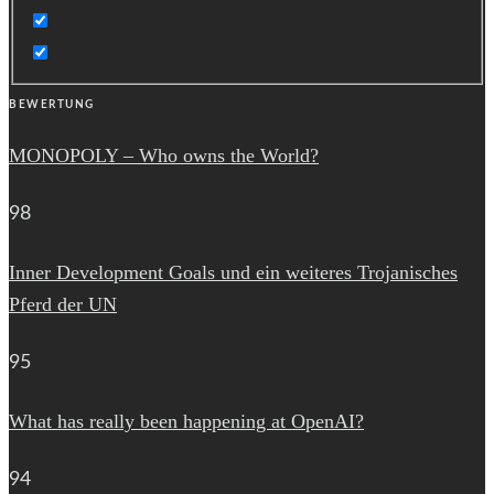
BEWERTUNG
MONOPOLY – Who owns the World?
98
Inner Development Goals und ein weiteres Trojanisches
Pferd der UN
95
What has really been happening at OpenAI?
94