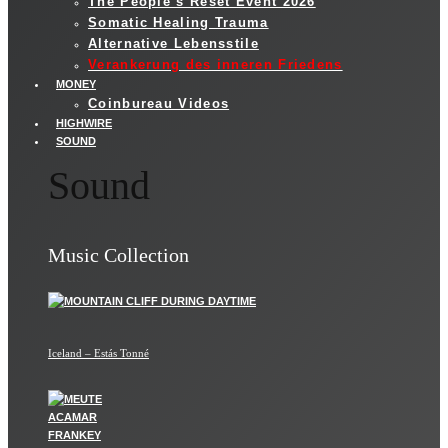
The People’s Reset Event 2026
Somatic Healing Trauma
Alternative Lebensstile
Verankerung des inneren Friedens
MONEY
Coinbureau Videos
HIGHWIRE
SOUND
Sound
Music Collection
Iceland – Estás Tonné