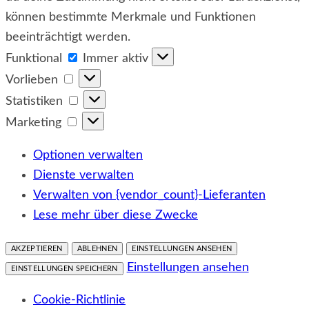
können bestimmte Merkmale und Funktionen
beeinträchtigt werden.
Funktional
Funktional
Immer aktiv
Vorlieben
Vorlieben
Statistiken
Statistiken
Marketing
Marketing
Optionen verwalten
Dienste verwalten
Verwalten von {vendor_count}-Lieferanten
Lese mehr über diese Zwecke
AKZEPTIEREN
ABLEHNEN
EINSTELLUNGEN ANSEHEN
Einstellungen ansehen
EINSTELLUNGEN SPEICHERN
Cookie-Richtlinie