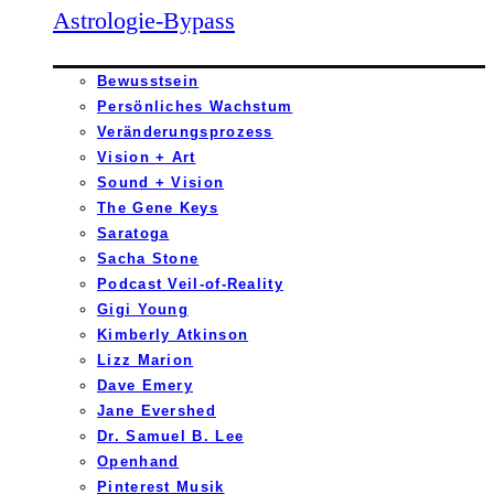
Astrologie-Bypass
Bewusstsein
Persönliches Wachstum
Veränderungsprozess
Vision + Art
Sound + Vision
The Gene Keys
Saratoga
Sacha Stone
Podcast Veil-of-Reality
Gigi Young
Kimberly Atkinson
Lizz Marion
Dave Emery
Jane Evershed
Dr. Samuel B. Lee
Openhand
Pinterest Musik