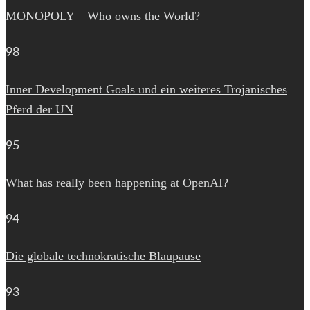
MONOPOLY – Who owns the World?
98
Inner Development Goals und ein weiteres Trojanisches
Pferd der UN
95
What has really been happening at OpenAI?
94
Die globale technokratische Blaupause
93