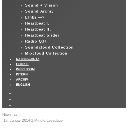
Sound + Vision
Sound Archiv
LInks —>
Heartbeat I.
Heartbeat II.
Heartbeat Slider
Radio Q37
Soundcloud Collection
Mixcloud Collection
DATENSCHUTZ
COOKIE
IMPRESSUM
INTERN
ARCHIV
ENGLISH
Newsflash
·
19. Januar 2014
·
1 Minute Lesedauer