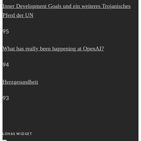
Inner Development Goals und ein weiteres Trojanisches
Pferd der UN
95
What has really been happening at OpenAI?
94
Herzgesundheit
93
LOHAS WIDGET