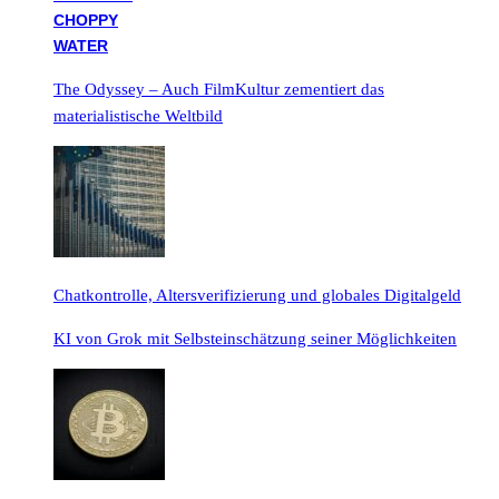
The Odyssey – Auch FilmKultur zementiert das
materialistische Weltbild
Chatkontrolle, Altersverifizierung und globales Digitalgeld
KI von Grok mit Selbsteinschätzung seiner Möglichkeiten