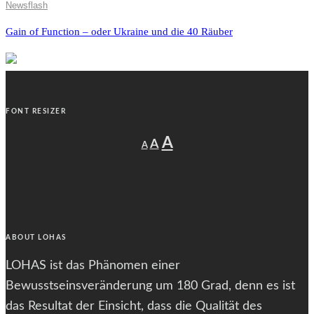
Newsflash
Gain of Function – oder Ukraine und die 40 Räuber
FONT RESIZER
Decrease
Reset
Increase
A
A
A
font
font
size.
font
size.
size.
ABOUT LOHAS
LOHAS ist das Phänomen einer
Bewusstseinsveränderung um 180 Grad, denn es ist
das Resultat der Einsicht, dass die Qualität des