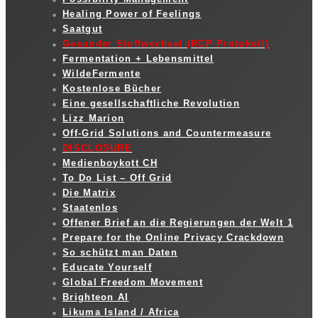
Healing Power of Feelings
Saatgut
Gesunder Stoffwechsel (RCP Protokoll)
Fermentation + Lebensmittel
WildeFermente
Kostenlose Bücher
Eine gesellschaftliche Revolution
Lizz Marion
Off-Grid Solutions and Countermeasure
DISCLOSURE
Medienboykott CH
To Do List – Off Grid
Die Matrix
Staatenlos
Offener Brief an die Regierungen der Welt 1
Prepare for the Online Privacy Crackdown
So schützt man Daten
Educate Yourself
Global Freedom Movement
Brighteon AI
Likuma Island / Africa