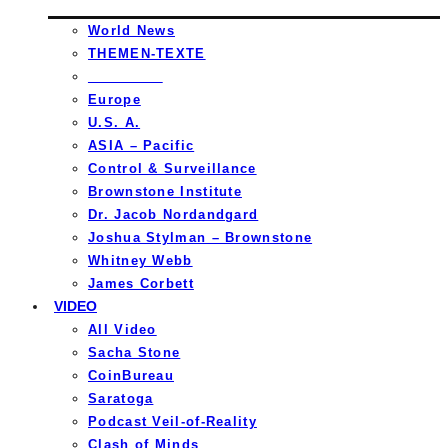
World News
THEMEN-TEXTE
_________
Europe
U.S. A.
ASIA – Pacific
Control & Surveillance
Brownstone Institute
Dr. Jacob Nordandgard
Joshua Stylman – Brownstone
Whitney Webb
James Corbett
VIDEO
All Video
Sacha Stone
CoinBureau
Saratoga
Podcast Veil-of-Reality
Clash of Minds