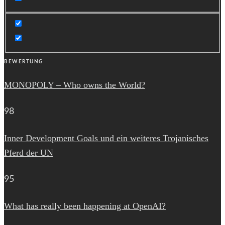
BEWERTUNG
MONOPOLY – Who owns the World?
98
Inner Development Goals und ein weiteres Trojanisches
Pferd der UN
95
What has really been happening at OpenAI?