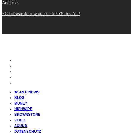
Archives
6G Infrastruktur wandert ab 2030 ins All?
WORLD NEWS
BLOG
MONEY
HIGHWIRE
BROWNSTONE
VIDEO
SOUND
DATENSCHUTZ