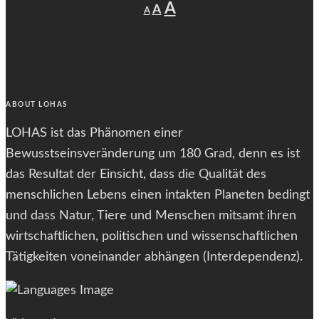
Decrease
Reset
Increase
A
A
A
font
font
size.
font
size.
size.
ABOUT LOHAS
LOHAS ist das Phänomen einer
Bewusstseinsveränderung um 180 Grad, denn es ist
das Resultat der Einsicht, dass die Qualität des
menschlichen Lebens einen intakten Planeten bedingt
und dass Natur, Tiere und Menschen mitsamt ihren
wirtschaftlichen, politischen und wissenschaftlichen
Tätigkeiten voneinander abhängen (Interdependenz).