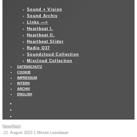
Sound + Vision
Sound Archiv
LInks —>
Heartbeat I.
Heartbeat II.
Heartbeat Slider
Radio Q37
Soundcloud Collection
Mixcloud Collection
DATENSCHUTZ
COOKIE
IMPRESSUM
INTERN
ARCHIV
ENGLISH
Newsflash
·
21. August 2023
·
1 Minute Lesedauer