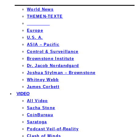
World News
THEMEN-TEXTE
_________
Europe
U.S. A.
ASIA – Pacific
Control & Surveillance
Brownstone Institute
Dr. Jacob Nordandgard
Joshua Stylman – Brownstone
Whitney Webb
James Corbett
VIDEO
All Video
Sacha Stone
CoinBureau
Saratoga
Podcast Veil-of-Reality
Clash of Minds