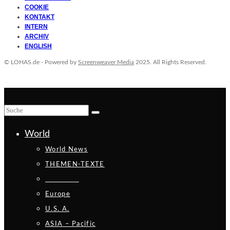
COOKIE
KONTAKT
INTERN
ARCHIV
ENGLISH
© LOHAS.de - Powered by
Screenweaver Media
2025. All Rights Reserved.
World
World News
THEMEN-TEXTE
_________
Europe
U.S. A.
ASIA – Pacific