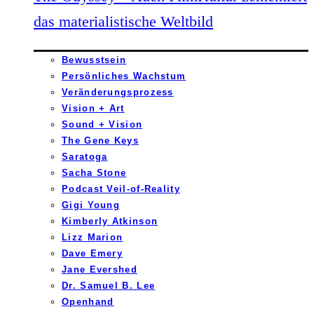
das materialistische Weltbild
Bewusstsein
Persönliches Wachstum
Veränderungsprozess
Vision + Art
Sound + Vision
The Gene Keys
Saratoga
Sacha Stone
Podcast Veil-of-Reality
Gigi Young
Kimberly Atkinson
Lizz Marion
Dave Emery
Jane Evershed
Dr. Samuel B. Lee
Openhand