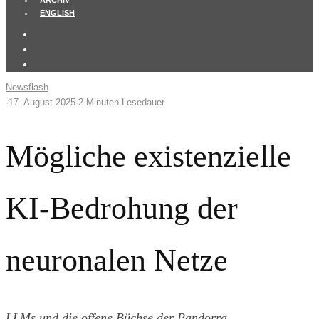
ARCHIV
ENGLISH
Newsflash
·
17. August 2025
·
2 Minuten Lesedauer
Mögliche existenzielle
KI-Bedrohung der
neuronalen Netze
LLMs und die offene Büchse der Pandorra