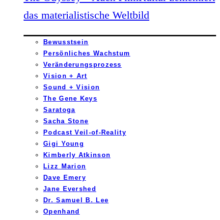
das materialistische Weltbild
Bewusstsein
Persönliches Wachstum
Veränderungsprozess
Vision + Art
Sound + Vision
The Gene Keys
Saratoga
Sacha Stone
Podcast Veil-of-Reality
Gigi Young
Kimberly Atkinson
Lizz Marion
Dave Emery
Jane Evershed
Dr. Samuel B. Lee
Openhand