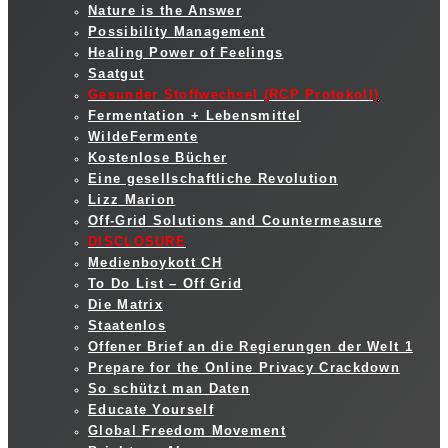
Nature is the Answer
Possibility Management
Healing Power of Feelings
Saatgut
Gesunder Stoffwechsel (RCP Protokoll)
Fermentation + Lebensmittel
WildeFermente
Kostenlose Bücher
Eine gesellschaftliche Revolution
Lizz Marion
Off-Grid Solutions and Countermeasure
DISCLOSURE
Medienboykott CH
To Do List – Off Grid
Die Matrix
Staatenlos
Offener Brief an die Regierungen der Welt 1
Prepare for the Online Privacy Crackdown
So schützt man Daten
Educate Yourself
Global Freedom Movement