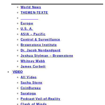
World News
THEMEN-TEXTE
_________
Europe
U.S. A.
ASIA – Pacific
Control & Surveillance
Brownstone Institute
Dr. Jacob Nordandgard
Joshua Stylman – Brownstone
Whitney Webb
James Corbett
VIDEO
All Video
Sacha Stone
CoinBureau
Saratoga
Podcast Veil-of-Reality
Clash of Minds