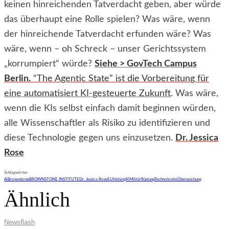
keinen hinreichenden Tatverdacht geben, aber würde
das überhaupt eine Rolle spielen? Was wäre, wenn
der hinreichende Tatverdacht erfunden wäre? Was
wäre, wenn – oh Schreck – unser Gerichtssystem
„korrumpiert“ würde?
Siehe > GovTech Campus
Berlin.
“The Agentic State” ist die Vorbereitung für
eine automatisiert KI-gesteuerte Zukunft
. Was wäre,
wenn die KIs selbst einfach damit beginnen würden,
alle Wissenschaftler als Risiko zu identifizieren und
diese Technologie gegen uns einzusetzen.
Dr. Jessica
Rose
Schlagwörter
Ai
Brownstone
BROWNSTONE INSTITUTE
Dr. Jessica Rose
EU
Helsing
Ki
Militär
Rüstung
Technokratie
Überwachung
Ähnlich
Newsflash