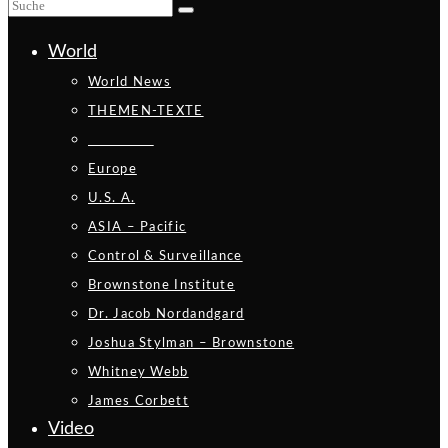
World
World News
THEMEN-TEXTE
_________
Europe
U.S. A.
ASIA – Pacific
Control & Surveillance
Brownstone Institute
Dr. Jacob Nordandgard
Joshua Stylman – Brownstone
Whitney Webb
James Corbett
Video