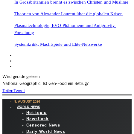
In Grossbritannien brennt es zwischen Christen und Muslime
Theorien von Alexander Laurent über die globalen Krisen
Plasmatechnologie, EVO-Phänomene und Antigravity-
Forschung
Systemkritik, Machtspiele und Elite-Netzwerke
Wird gerade gelesen
National Geographic: Ist Gen-Food ein Betrug?
Teilen
Tweet
9. AUGUST 2026
WORLD-NEWS
Hot topic
Newsflash
Censored News
Daily World News