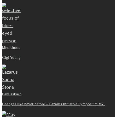
Mindfulness
Gigi Young
Bewusstsein
Changes like never before – Lazarus Initiative Symposium #61