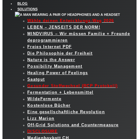
BLOG
SOLUTIONS
Wähle deinen Entwicklungs-Weg 2026
LEBEN – JENSEITS DER NORM!
MINDVIRUS – Wir müssen Familie + Freunde
deprogrammieren
Freies Internet PDF
Die Philosophie der Freiheit
Nature is the Answer
Possibility Management
Healing Power of Feelings
Saatgut
Gesunder Stoffwechsel (RCP Protokoll)
Fermentation + Lebensmittel
WildeFermente
Kostenlose Bücher
Eine gesellschaftliche Revolution
Lizz Marion
Off-Grid Solutions and Countermeasure
DISCLOSURE
Medienboykott CH