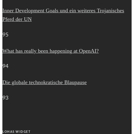
Inner Development Goals und ein weiteres Trojanisches
Pferd der UN
95
What has really been happening at OpenAI?
94
Die globale technokratische Blaupause
93
LOHAS WIDGET