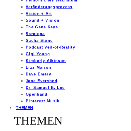
Persönliches Wachstum
Veränderungsprozess
Vision + Art
Sound + Vision
The Gene Keys
Saratoga
Sacha Stone
Podcast Veil-of-Reality
Gigi Young
Kimberly Atkinson
Lizz Marion
Dave Emery
Jane Evershed
Dr. Samuel B. Lee
Openhand
Pinterest Musik
THEMEN
THEMEN