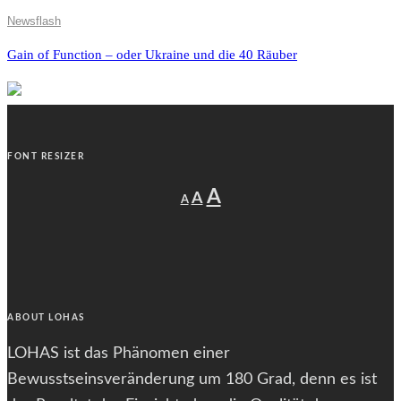
Newsflash
Gain of Function – oder Ukraine und die 40 Räuber
FONT RESIZER
Decrease
Reset
Increase
A
A
A
font
font
size.
font
size.
size.
ABOUT LOHAS
LOHAS ist das Phänomen einer
Bewusstseinsveränderung um 180 Grad, denn es ist