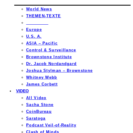
World News
THEMEN-TEXTE
_________
Europe
U.S. A.
ASIA – Pacific
Control & Surveillance
Brownstone Institute
Dr. Jacob Nordandgard
Joshua Stylman – Brownstone
Whitney Webb
James Corbett
VIDEO
All Video
Sacha Stone
CoinBureau
Saratoga
Podcast Veil-of-Reality
Clash of Minds