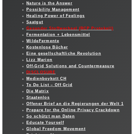
Nature is the Answer
Possibility Management
Healing Power of Feelings
Saatgut
Gesunder Stoffwechsel (RCP Protokoll)
Fermentation + Lebensmittel
WildeFermente
Kostenlose Bücher
Eine gesellschaftliche Revolution
Lizz Marion
Off-Grid Solutions and Countermeasure
DISCLOSURE
Medienboykott CH
To Do List – Off Grid
Die Matrix
Staatenlos
Offener Brief an die Regierungen der Welt 1
Prepare for the Online Privacy Crackdown
So schützt man Daten
Educate Yourself
Global Freedom Movement