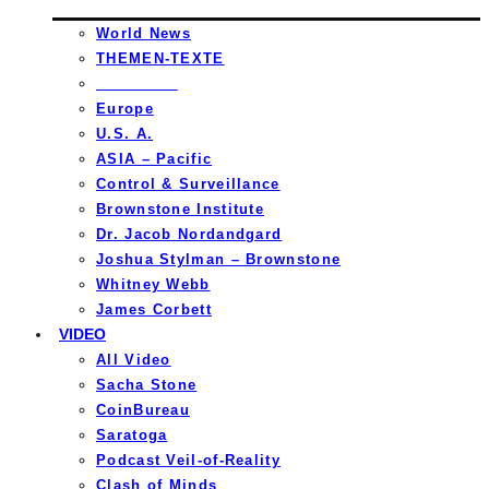
World News
THEMEN-TEXTE
_________
Europe
U.S. A.
ASIA – Pacific
Control & Surveillance
Brownstone Institute
Dr. Jacob Nordandgard
Joshua Stylman – Brownstone
Whitney Webb
James Corbett
VIDEO
All Video
Sacha Stone
CoinBureau
Saratoga
Podcast Veil-of-Reality
Clash of Minds