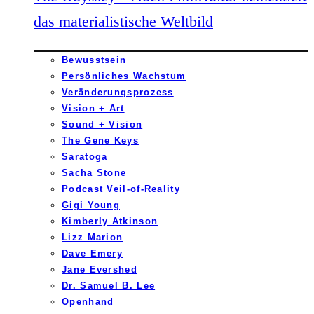
das materialistische Weltbild
Bewusstsein
Persönliches Wachstum
Veränderungsprozess
Vision + Art
Sound + Vision
The Gene Keys
Saratoga
Sacha Stone
Podcast Veil-of-Reality
Gigi Young
Kimberly Atkinson
Lizz Marion
Dave Emery
Jane Evershed
Dr. Samuel B. Lee
Openhand