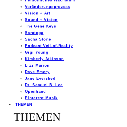
Persönliches Wachstum
Veränderungsprozess
Vision + Art
Sound + Vision
The Gene Keys
Saratoga
Sacha Stone
Podcast Veil-of-Reality
Gigi Young
Kimberly Atkinson
Lizz Marion
Dave Emery
Jane Evershed
Dr. Samuel B. Lee
Openhand
Pinterest Musik
THEMEN
THEMEN