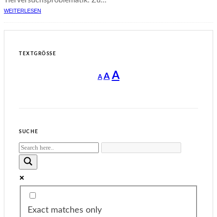
WEITERLESEN
TEXTGRÖSSE
Decrease
Reset
Increase
A
A
A
font
font
size.
font
size.
size.
SUCHE
Exact matches only