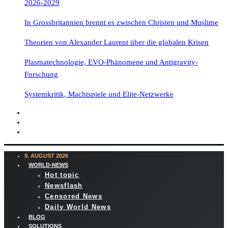
2026-2029
In Grossbritannien brennt es zwischen Christen und Muslime
Theorien von Alexander Laurent über die globalen Krisen
Plasmatechnologie, EVO-Phänomene und Antigravity-
Forschung
Systemkritik, Machtspiele und Elite-Netzwerke
9. AUGUST 2026
WORLD-NEWS
Hot topic
Newsflash
Censored News
Daily World News
BLOG
SOLUTIONS