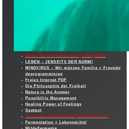
Wähle deinen Entwicklungs-Weg 2026
LEBEN – JENSEITS DER NORM!
MINDVIRUS – Wir müssen Familie + Freunde
deprogrammieren
Freies Internet PDF
Die Philosophie der Freiheit
Nature is the Answer
Possibility Management
Healing Power of Feelings
Saatgut
Gesunder Stoffwechsel (RCP Protokoll)
Fermentation + Lebensmittel
WildeFermente