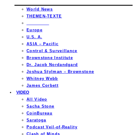
World News
THEMEN-TEXTE
_________
Europe
U.S. A.
ASIA – Pacific
Control & Surveillance
Brownstone Institute
Dr. Jacob Nordandgard
Joshua Stylman – Brownstone
Whitney Webb
James Corbett
VIDEO
All Video
Sacha Stone
CoinBureau
Saratoga
Podcast Veil-of-Reality
Clash of Minds