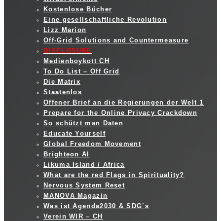
Kostenlose Bücher
Eine gesellschaftliche Revolution
Lizz Marion
Off-Grid Solutions and Countermeasure
DISCLOSURE
Medienboykott CH
To Do List – Off Grid
Die Matrix
Staatenlos
Offener Brief an die Regierungen der Welt 1
Prepare for the Online Privacy Crackdown
So schützt man Daten
Educate Yourself
Global Freedom Movement
Brighteon AI
Likuma Island / Africa
What are the red Flags in Spirituality?
Nervous System Reset
MANOVA Magazin
Was ist Agenda2030 & SDG´s
Verein WIR – CH