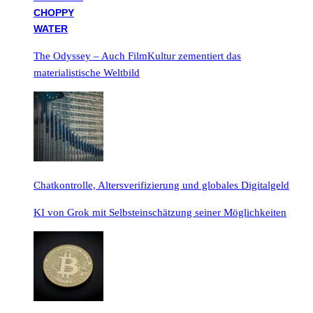
The Odyssey – Auch FilmKultur zementiert das
materialistische Weltbild
Chatkontrolle, Altersverifizierung und globales Digitalgeld
KI von Grok mit Selbsteinschätzung seiner Möglichkeiten