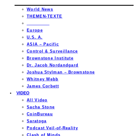
World News
THEMEN-TEXTE
_________
Europe
U.S. A.
ASIA – Pacific
Control & Surveillance
Brownstone Institute
Dr. Jacob Nordandgard
Joshua Stylman – Brownstone
Whitney Webb
James Corbett
VIDEO
All Video
Sacha Stone
CoinBureau
Saratoga
Podcast Veil-of-Reality
Clash of Minds