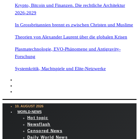
Krypto, Bitcoin und Finanzen. Die rechtliche Architektur
2026-2029
In Grossbritannien brennt es zwischen Christen und Muslime
Theorien von Alexander Laurent über die globalen Krisen
Plasmatechnologie, EVO-Phänomene und Antigravity-
Forschung
Systemkritik, Machtspiele und Elite-Netzwerke
10. AUGUST 2026
WORLD-NEWS
Hot topic
Newsflash
Censored News
Daily World News