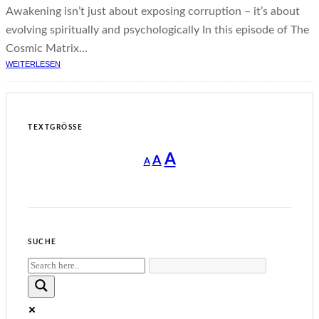
Awakening isn’t just about exposing corruption – it’s about
evolving spiritually and psychologically In this episode of The
Cosmic Matrix...
WEITERLESEN
TEXTGRÖSSE
Decrease
Reset
Increase
A
A
A
font
font
size.
font
size.
size.
SUCHE