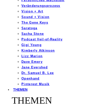
Persönliches Wachstum
Veränderungsprozess
Vision + Art
Sound + Vision
The Gene Keys
Saratoga
Sacha Stone
Podcast Veil-of-Reality
Gigi Young
Kimberly Atkinson
Lizz Marion
Dave Emery
Jane Evershed
Dr. Samuel B. Lee
Openhand
Pinterest Musik
THEMEN
THEMEN