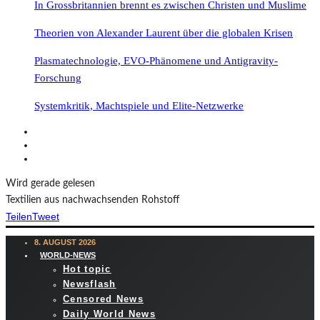
In Grossbritannien brennt es zwischen Christen und Muslime
Theorien von Alexander Laurent über die globalen Krisen
Plasmatechnologie, EVO-Phänomene und Antigravity-
Forschung
Systemkritik, Machtspiele und Elite-Netzwerke
Wird gerade gelesen
Textilien aus nachwachsenden Rohstoff
Teilen
Tweet
8. AUGUST 2026
WORLD-NEWS
Hot topic
Newsflash
Censored News
Daily World News