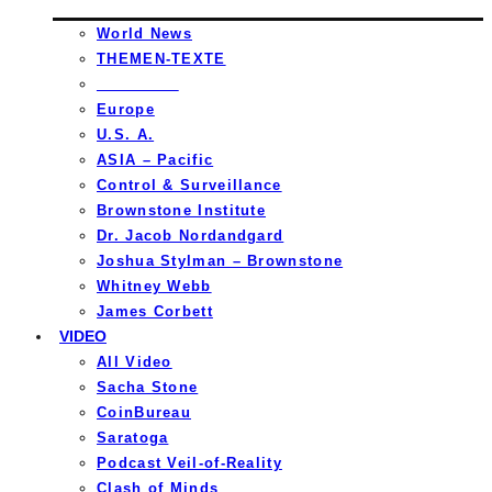
World News
THEMEN-TEXTE
_________
Europe
U.S. A.
ASIA – Pacific
Control & Surveillance
Brownstone Institute
Dr. Jacob Nordandgard
Joshua Stylman – Brownstone
Whitney Webb
James Corbett
VIDEO
All Video
Sacha Stone
CoinBureau
Saratoga
Podcast Veil-of-Reality
Clash of Minds