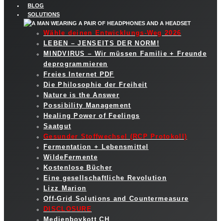
BLOG
SOLUTIONS
Wähle deinen Entwicklungs-Weg 2026
LEBEN – JENSEITS DER NORM!
MINDVIRUS – Wir müssen Familie + Freunde
deprogrammieren
Freies Internet PDF
Die Philosophie der Freiheit
Nature is the Answer
Possibility Management
Healing Power of Feelings
Saatgut
Gesunder Stoffwechsel (RCP Protokoll)
Fermentation + Lebensmittel
WildeFermente
Kostenlose Bücher
Eine gesellschaftliche Revolution
Lizz Marion
Off-Grid Solutions and Countermeasure
DISCLOSURE
Medienboykott CH