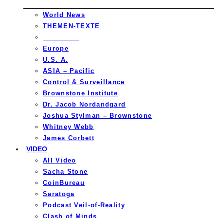
World News
THEMEN-TEXTE
_________
Europe
U.S. A.
ASIA – Pacific
Control & Surveillance
Brownstone Institute
Dr. Jacob Nordandgard
Joshua Stylman – Brownstone
Whitney Webb
James Corbett
VIDEO
All Video
Sacha Stone
CoinBureau
Saratoga
Podcast Veil-of-Reality
Clash of Minds