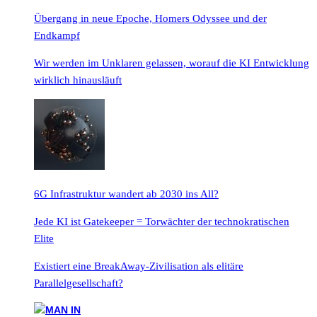
Übergang in neue Epoche, Homers Odyssee und der
Endkampf
Wir werden im Unklaren gelassen, worauf die KI Entwicklung
wirklich hinausläuft
6G Infrastruktur wandert ab 2030 ins All?
Jede KI ist Gatekeeper = Torwächter der technokratischen
Elite
Existiert eine BreakAway-Zivilisation als elitäre
Parallelgesellschaft?