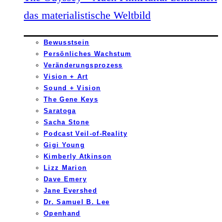
das materialistische Weltbild
Bewusstsein
Persönliches Wachstum
Veränderungsprozess
Vision + Art
Sound + Vision
The Gene Keys
Saratoga
Sacha Stone
Podcast Veil-of-Reality
Gigi Young
Kimberly Atkinson
Lizz Marion
Dave Emery
Jane Evershed
Dr. Samuel B. Lee
Openhand