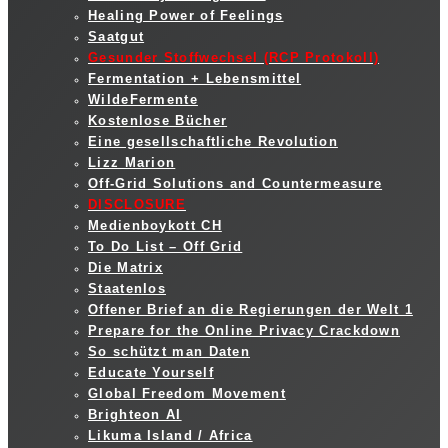
Healing Power of Feelings
Saatgut
Gesunder Stoffwechsel (RCP Protokoll)
Fermentation + Lebensmittel
WildeFermente
Kostenlose Bücher
Eine gesellschaftliche Revolution
Lizz Marion
Off-Grid Solutions and Countermeasure
DISCLOSURE
Medienboykott CH
To Do List – Off Grid
Die Matrix
Staatenlos
Offener Brief an die Regierungen der Welt 1
Prepare for the Online Privacy Crackdown
So schützt man Daten
Educate Yourself
Global Freedom Movement
Brighteon AI
Likuma Island / Africa