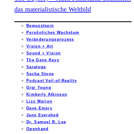
das materialistische Weltbild
Bewusstsein
Persönliches Wachstum
Veränderungsprozess
Vision + Art
Sound + Vision
The Gene Keys
Saratoga
Sacha Stone
Podcast Veil-of-Reality
Gigi Young
Kimberly Atkinson
Lizz Marion
Dave Emery
Jane Evershed
Dr. Samuel B. Lee
Openhand