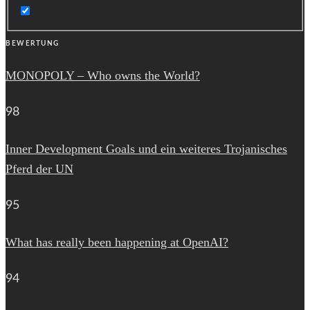
BEWERTUNG
MONOPOLY – Who owns the World?
98
Inner Development Goals und ein weiteres Trojanisches
Pferd der UN
95
What has really been happening at OpenAI?
94