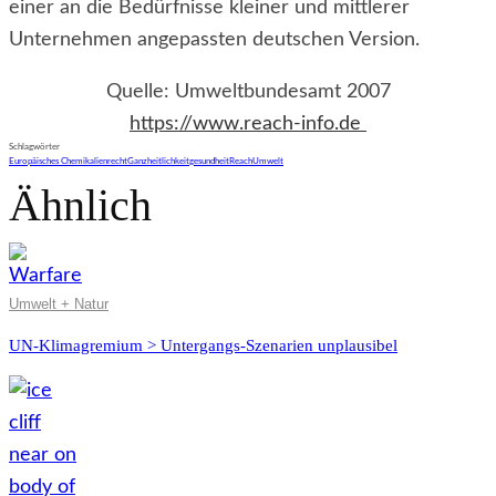
einer an die Bedürfnisse kleiner und mittlerer
Unternehmen angepassten deutschen Version.
Quelle: Umweltbundesamt 2007
https://www.reach-info.de
Schlagwörter
Europäisches Chemikalienrecht
Ganzheitlichkeit
gesundheit
Reach
Umwelt
Ähnlich
Umwelt + Natur
UN-Klimagremium > Untergangs-Szenarien unplausibel