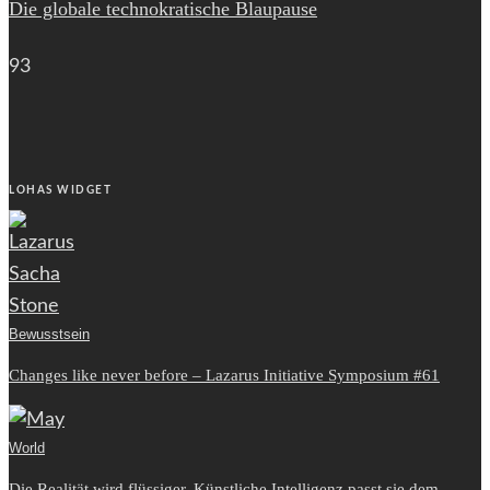
Die globale technokratische Blaupause
93
LOHAS WIDGET
Bewusstsein
Changes like never before – Lazarus Initiative Symposium #61
World
Die Realität wird flüssiger. Künstliche Intelligenz passt sie dem