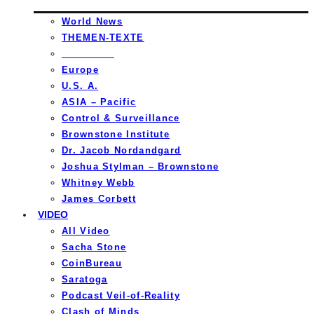
World News
THEMEN-TEXTE
_________
Europe
U.S. A.
ASIA – Pacific
Control & Surveillance
Brownstone Institute
Dr. Jacob Nordandgard
Joshua Stylman – Brownstone
Whitney Webb
James Corbett
VIDEO
All Video
Sacha Stone
CoinBureau
Saratoga
Podcast Veil-of-Reality
Clash of Minds