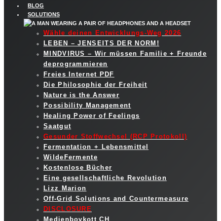
BLOG
SOLUTIONS
Wähle deinen Entwicklungs-Weg 2026
LEBEN – JENSEITS DER NORM!
MINDVIRUS – Wir müssen Familie + Freunde
deprogrammieren
Freies Internet PDF
Die Philosophie der Freiheit
Nature is the Answer
Possibility Management
Healing Power of Feelings
Saatgut
Gesunder Stoffwechsel (RCP Protokoll)
Fermentation + Lebensmittel
WildeFermente
Kostenlose Bücher
Eine gesellschaftliche Revolution
Lizz Marion
Off-Grid Solutions and Countermeasure
DISCLOSURE
Medienboykott CH