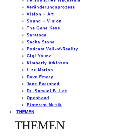
Persönliches Wachstum
Veränderungsprozess
Vision + Art
Sound + Vision
The Gene Keys
Saratoga
Sacha Stone
Podcast Veil-of-Reality
Gigi Young
Kimberly Atkinson
Lizz Marion
Dave Emery
Jane Evershed
Dr. Samuel B. Lee
Openhand
Pinterest Musik
THEMEN
THEMEN