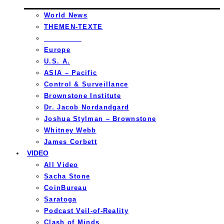
World News
THEMEN-TEXTE
_________
Europe
U.S. A.
ASIA – Pacific
Control & Surveillance
Brownstone Institute
Dr. Jacob Nordandgard
Joshua Stylman – Brownstone
Whitney Webb
James Corbett
VIDEO
All Video
Sacha Stone
CoinBureau
Saratoga
Podcast Veil-of-Reality
Clash of Minds