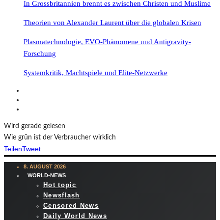
In Grossbritannien brennt es zwischen Christen und Muslime
Theorien von Alexander Laurent über die globalen Krisen
Plasmatechnologie, EVO-Phänomene und Antigravity-
Forschung
Systemkritik, Machtspiele und Elite-Netzwerke
Wird gerade gelesen
Wie grün ist der Verbraucher wirklich
Teilen
Tweet
8. AUGUST 2026
WORLD-NEWS
Hot topic
Newsflash
Censored News
Daily World News