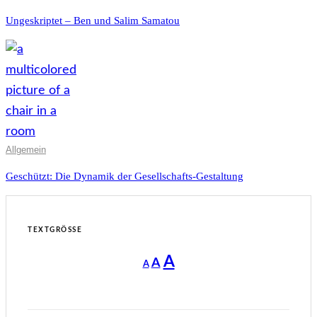
Ungeskriptet – Ben und Salim Samatou
Allgemein
Geschützt: Die Dynamik der Gesellschafts-Gestaltung
TEXTGRÖSSE
Decrease
Reset
Increase
A
A
A
font
font
size.
font
size.
size.