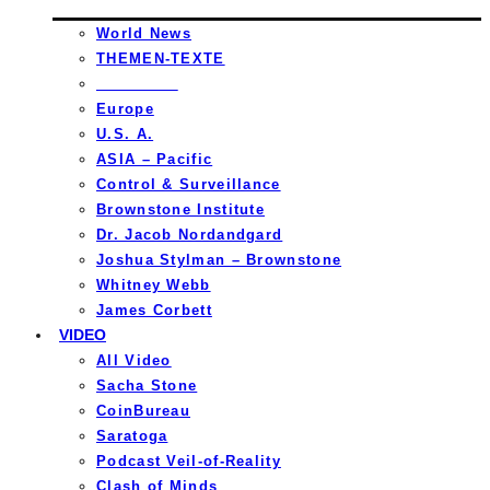
World News
THEMEN-TEXTE
_________
Europe
U.S. A.
ASIA – Pacific
Control & Surveillance
Brownstone Institute
Dr. Jacob Nordandgard
Joshua Stylman – Brownstone
Whitney Webb
James Corbett
VIDEO
All Video
Sacha Stone
CoinBureau
Saratoga
Podcast Veil-of-Reality
Clash of Minds