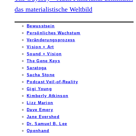
das materialistische Weltbild
Bewusstsein
Persönliches Wachstum
Veränderungsprozess
Vision + Art
Sound + Vision
The Gene Keys
Saratoga
Sacha Stone
Podcast Veil-of-Reality
Gigi Young
Kimberly Atkinson
Lizz Marion
Dave Emery
Jane Evershed
Dr. Samuel B. Lee
Openhand