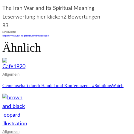
The Iran War and Its Spiritual Meaning
Leserwertung hier klicken
2 Bewertungen
83
Schlagwörter
english
Privacy
Sat Yoga
Shunyamurti
Videopost
Ähnlich
Allgemein
Gemeinschaft durch Handel und Konferenzen– #SolutionsWatch
Allgemein