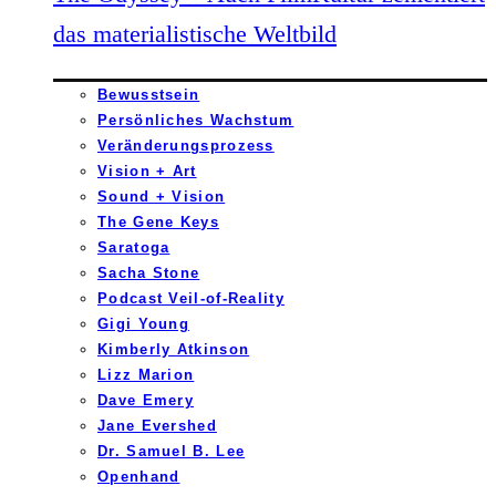
das materialistische Weltbild
Bewusstsein
Persönliches Wachstum
Veränderungsprozess
Vision + Art
Sound + Vision
The Gene Keys
Saratoga
Sacha Stone
Podcast Veil-of-Reality
Gigi Young
Kimberly Atkinson
Lizz Marion
Dave Emery
Jane Evershed
Dr. Samuel B. Lee
Openhand