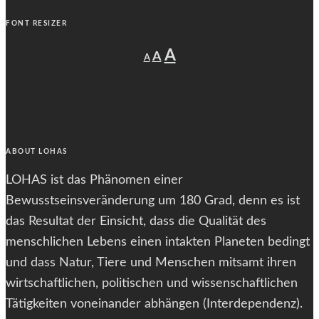
FONT RESIZER
Decrease
Reset
Increase
A
A
A
font
font
size.
font
size.
size.
ABOUT LOHAS
LOHAS ist das Phänomen einer
Bewusstseinsveränderung um 180 Grad, denn es ist
das Resultat der Einsicht, dass die Qualität des
menschlichen Lebens einen intakten Planeten bedingt
und dass Natur, Tiere und Menschen mitsamt ihren
wirtschaftlichen, politischen und wissenschaftlichen
Tätigkeiten voneinander abhängen (Interdependenz).