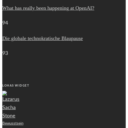
What has really been happening at OpenAI?
94
Die globale technokratische Blaupause
93
LOHAS WIDGET
Bewusstsein