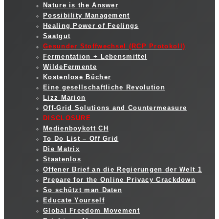
Nature is the Answer
Possibility Management
Healing Power of Feelings
Saatgut
Gesunder Stoffwechsel (RCP Protokoll)
Fermentation + Lebensmittel
WildeFermente
Kostenlose Bücher
Eine gesellschaftliche Revolution
Lizz Marion
Off-Grid Solutions and Countermeasure
DISCLOSURE
Medienboykott CH
To Do List – Off Grid
Die Matrix
Staatenlos
Offener Brief an die Regierungen der Welt 1
Prepare for the Online Privacy Crackdown
So schützt man Daten
Educate Yourself
Global Freedom Movement