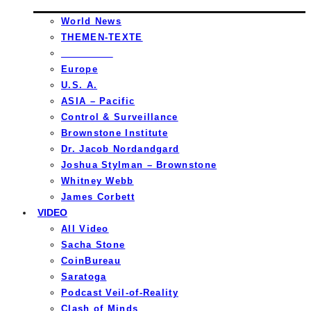
World News
THEMEN-TEXTE
_________
Europe
U.S. A.
ASIA – Pacific
Control & Surveillance
Brownstone Institute
Dr. Jacob Nordandgard
Joshua Stylman – Brownstone
Whitney Webb
James Corbett
VIDEO
All Video
Sacha Stone
CoinBureau
Saratoga
Podcast Veil-of-Reality
Clash of Minds