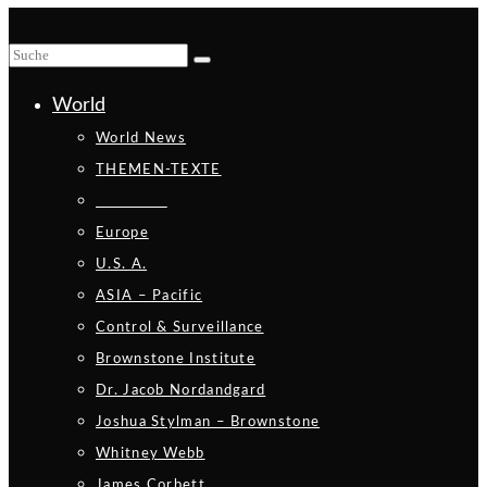
World
World News
THEMEN-TEXTE
_________
Europe
U.S. A.
ASIA – Pacific
Control & Surveillance
Brownstone Institute
Dr. Jacob Nordandgard
Joshua Stylman – Brownstone
Whitney Webb
James Corbett