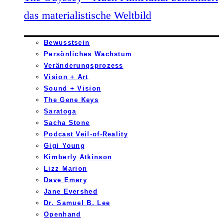
das materialistische Weltbild
Bewusstsein
Persönliches Wachstum
Veränderungsprozess
Vision + Art
Sound + Vision
The Gene Keys
Saratoga
Sacha Stone
Podcast Veil-of-Reality
Gigi Young
Kimberly Atkinson
Lizz Marion
Dave Emery
Jane Evershed
Dr. Samuel B. Lee
Openhand