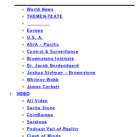
World News
THEMEN-TEXTE
_________
Europe
U.S. A.
ASIA – Pacific
Control & Surveillance
Brownstone Institute
Dr. Jacob Nordandgard
Joshua Stylman – Brownstone
Whitney Webb
James Corbett
VIDEO
All Video
Sacha Stone
CoinBureau
Saratoga
Podcast Veil-of-Reality
Clash of Minds