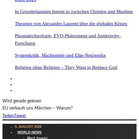
In Grossbritannien brennt es zwischen Christen und Muslime
Theorien von Alexander Laurent über die globalen Krisen
Plasmatechnologie, EVO-Phänomene und Antigravity-
Forschung
Systemkritik, Machtspiele und Elite-Netzwerke
Religion ohne Religion – They Want to Replace God
Wird gerade gelesen
EU verkauft uns Märchen – Warum?
Teilen
Tweet
5. AUGUST 2026
WORLD-NEWS
Hot topic