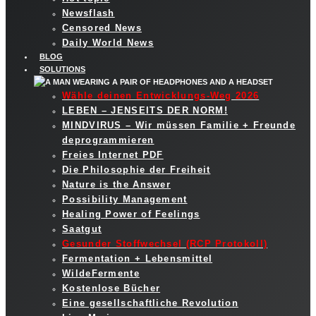
Newsflash
Censored News
Daily World News
BLOG
SOLUTIONS
Wähle deinen Entwicklungs-Weg 2026
LEBEN – JENSEITS DER NORM!
MINDVIRUS – Wir müssen Familie + Freunde
deprogrammieren
Freies Internet PDF
Die Philosophie der Freiheit
Nature is the Answer
Possibility Management
Healing Power of Feelings
Saatgut
Gesunder Stoffwechsel (RCP Protokoll)
Fermentation + Lebensmittel
WildeFermente
Kostenlose Bücher
Eine gesellschaftliche Revolution