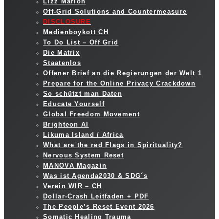
Lizz Marion
Off-Grid Solutions and Countermeasure
DISCLOSURE
Medienboykott CH
To Do List – Off Grid
Die Matrix
Staatenlos
Offener Brief an die Regierungen der Welt 1
Prepare for the Online Privacy Crackdown
So schützt man Daten
Educate Yourself
Global Freedom Movement
Brighteon AI
Likuma Island / Africa
What are the red Flags in Spirituality?
Nervous System Reset
MANOVA Magazin
Was ist Agenda2030 & SDG´s
Verein WIR – CH
Dollar-Crash Leitfaden + PDF
The People’s Reset Event 2026
Somatic Healing Trauma