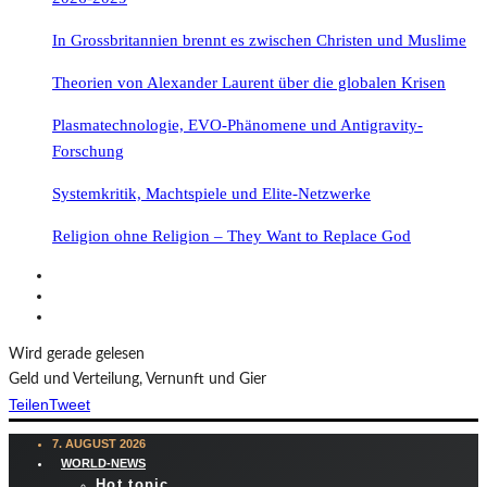
In Grossbritannien brennt es zwischen Christen und Muslime
Theorien von Alexander Laurent über die globalen Krisen
Plasmatechnologie, EVO-Phänomene und Antigravity-
Forschung
Systemkritik, Machtspiele und Elite-Netzwerke
Religion ohne Religion – They Want to Replace God
Wird gerade gelesen
Geld und Verteilung, Vernunft und Gier
Teilen
Tweet
7. AUGUST 2026
WORLD-NEWS
Hot topic