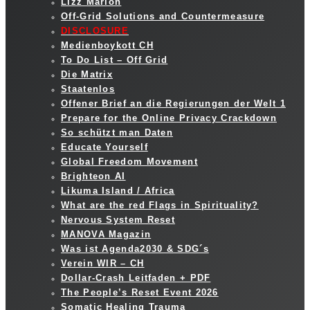
Lizz Marion
Off-Grid Solutions and Countermeasure
DISCLOSURE
Medienboykott CH
To Do List – Off Grid
Die Matrix
Staatenlos
Offener Brief an die Regierungen der Welt 1
Prepare for the Online Privacy Crackdown
So schützt man Daten
Educate Yourself
Global Freedom Movement
Brighteon AI
Likuma Island / Africa
What are the red Flags in Spirituality?
Nervous System Reset
MANOVA Magazin
Was ist Agenda2030 & SDG´s
Verein WIR – CH
Dollar-Crash Leitfaden + PDF
The People’s Reset Event 2026
Somatic Healing Trauma