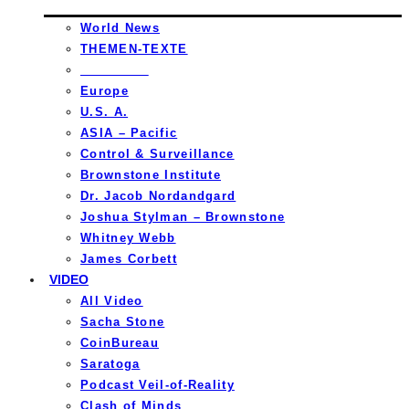
World News
THEMEN-TEXTE
_________
Europe
U.S. A.
ASIA – Pacific
Control & Surveillance
Brownstone Institute
Dr. Jacob Nordandgard
Joshua Stylman – Brownstone
Whitney Webb
James Corbett
VIDEO
All Video
Sacha Stone
CoinBureau
Saratoga
Podcast Veil-of-Reality
Clash of Minds