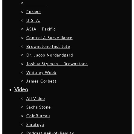
_________
Europe
U.S. A.
ASIA – Pacific
Control & Surveillance
Brownstone Institute
Dr. Jacob Nordandgard
Joshua Stylman – Brownstone
Whitney Webb
James Corbett
Video
All Video
Sacha Stone
CoinBureau
Saratoga
Podcast Veil-of-Reality