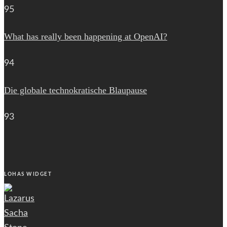
95
What has really been happening at OpenAI?
94
Die globale technokratische Blaupause
93
LOHAS WIDGET