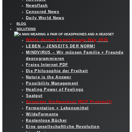
Newsflash
Censored News
Daily World News
BLOG
SOLUTIONS
Wähle deinen Entwicklungs-Weg 2026
LEBEN – JENSEITS DER NORM!
MINDVIRUS – Wir müssen Familie + Freunde
deprogrammieren
Freies Internet PDF
Die Philosophie der Freiheit
Nature is the Answer
Possibility Management
Healing Power of Feelings
Saatgut
Gesunder Stoffwechsel (RCP Protokoll)
Fermentation + Lebensmittel
WildeFermente
Kostenlose Bücher
Eine gesellschaftliche Revolution