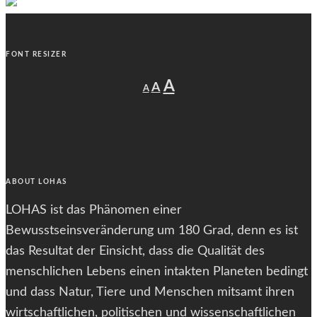
FONT RESIZER
Decrease
Reset
Increase
A
A
A
font
font
size.
font
size.
size.
ABOUT LOHAS
LOHAS ist das Phänomen einer
Bewusstseinsveränderung um 180 Grad, denn es ist
das Resultat der Einsicht, dass die Qualität des
menschlichen Lebens einen intakten Planeten bedingt
und dass Natur, Tiere und Menschen mitsamt ihren
wirtschaftlichen, politischen und wissenschaftlichen