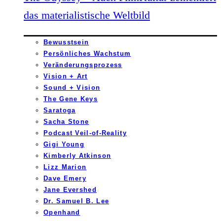
das materialistische Weltbild
Bewusstsein
Persönliches Wachstum
Veränderungsprozess
Vision + Art
Sound + Vision
The Gene Keys
Saratoga
Sacha Stone
Podcast Veil-of-Reality
Gigi Young
Kimberly Atkinson
Lizz Marion
Dave Emery
Jane Evershed
Dr. Samuel B. Lee
Openhand