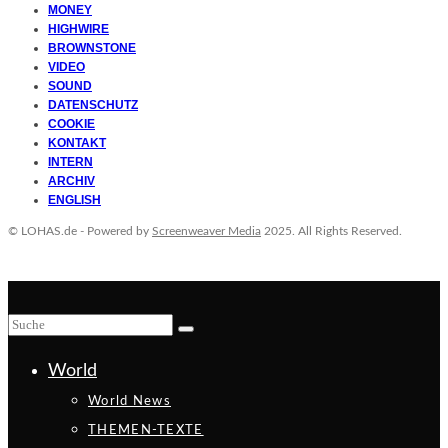
MONEY
HIGHWIRE
BROWNSTONE
VIDEO
SOUND
DATENSCHUTZ
COOKIE
KONTAKT
INTERN
ARCHIV
ENGLISH
© LOHAS.de - Powered by
Screenweaver Media
2025. All Rights Reserved.
World
World News
THEMEN-TEXTE