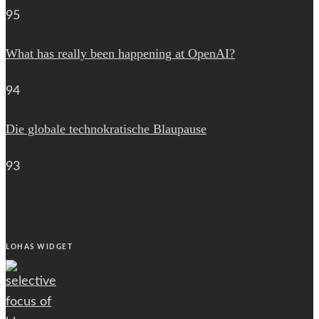
95
What has really been happening at OpenAI?
94
Die globale technokratische Blaupause
93
LOHAS WIDGET