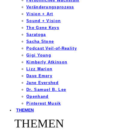
Persönliches Wachstum
Veränderungsprozess
Vision + Art
Sound + Vision
The Gene Keys
Saratoga
Sacha Stone
Podcast Veil-of-Reality
Gigi Young
Kimberly Atkinson
Lizz Marion
Dave Emery
Jane Evershed
Dr. Samuel B. Lee
Openhand
Pinterest Musik
THEMEN
THEMEN