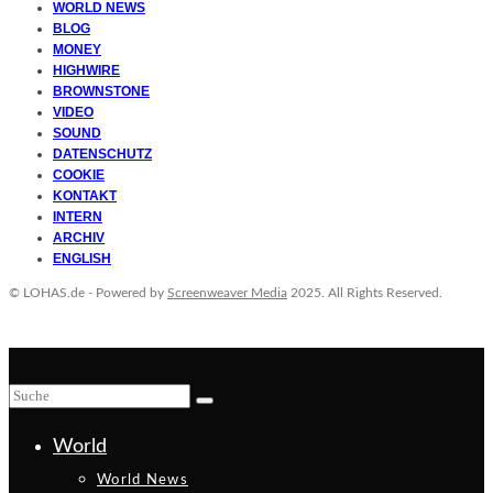
WORLD NEWS
BLOG
MONEY
HIGHWIRE
BROWNSTONE
VIDEO
SOUND
DATENSCHUTZ
COOKIE
KONTAKT
INTERN
ARCHIV
ENGLISH
© LOHAS.de - Powered by
Screenweaver Media
2025. All Rights Reserved.
World
World News