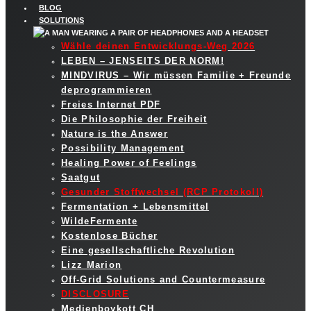
BLOG
SOLUTIONS
Wähle deinen Entwicklungs-Weg 2026
LEBEN – JENSEITS DER NORM!
MINDVIRUS – Wir müssen Familie + Freunde
deprogrammieren
Freies Internet PDF
Die Philosophie der Freiheit
Nature is the Answer
Possibility Management
Healing Power of Feelings
Saatgut
Gesunder Stoffwechsel (RCP Protokoll)
Fermentation + Lebensmittel
WildeFermente
Kostenlose Bücher
Eine gesellschaftliche Revolution
Lizz Marion
Off-Grid Solutions and Countermeasure
DISCLOSURE
Medienboykott CH