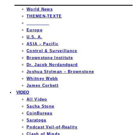
World News
THEMEN-TEXTE
_________
Europe
U.S. A.
ASIA – Pacific
Control & Surveillance
Brownstone Institute
Dr. Jacob Nordandgard
Joshua Stylman – Brownstone
Whitney Webb
James Corbett
VIDEO
All Video
Sacha Stone
CoinBureau
Saratoga
Podcast Veil-of-Reality
Clash of Minds