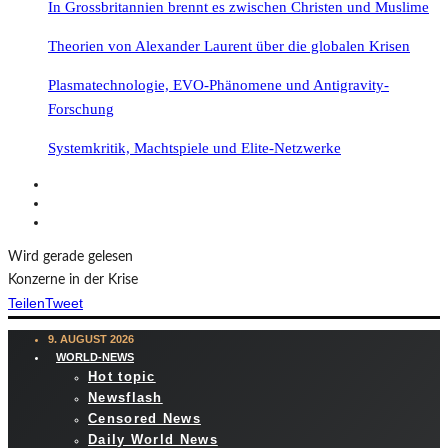
In Grossbritannien brennt es zwischen Christen und Muslime
Theorien von Alexander Laurent über die globalen Krisen
Plasmatechnologie, EVO-Phänomene und Antigravity-
Forschung
Systemkritik, Machtspiele und Elite-Netzwerke
Wird gerade gelesen
Konzerne in der Krise
Teilen
Tweet
9. AUGUST 2026
WORLD-NEWS
Hot topic
Newsflash
Censored News
Daily World News