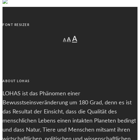
FONT RESIZER
Decrease
Reset
Increase
A
A
A
font
font
size.
font
size.
size.
ABOUT LOHAS
LOHAS ist das Phänomen einer
Bewusstseinsveränderung um 180 Grad, denn es ist
das Resultat der Einsicht, dass die Qualität des
menschlichen Lebens einen intakten Planeten bedingt
und dass Natur, Tiere und Menschen mitsamt ihren
wirtschaftlichen, politischen und wissenschaftlichen