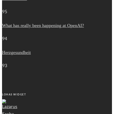
95
What has really been happening at OpenAI?
94
Herzgesundheit
93
LOHAS WIDGET