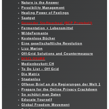
Nature is the Answer
Possibility Management
Healing Power of Feelings
Saatgut
Gesunder Stoffwechsel (RCP Protokoll)
Fermentation + Lebensmittel
WildeFermente
Kostenlose Bücher
Eine gesellschaftliche Revolution
Lizz Marion
Off-Grid Solutions and Countermeasure
DISCLOSURE
Medienboykott CH
To Do List – Off Grid
Die Matrix
Staatenlos
Offener Brief an die Regierungen der Welt 1
Prepare for the Online Privacy Crackdown
So schützt man Daten
Educate Yourself
Global Freedom Movement