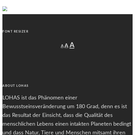
FONT RESIZER
Decrease
Reset
Increase
A
A
A
font
font
size.
font
size.
size.
ABOUT LOHAS
LOHAS ist das Phänomen einer
Bewusstseinsveränderung um 180 Grad, denn es ist
das Resultat der Einsicht, dass die Qualität des
menschlichen Lebens einen intakten Planeten bedingt
und dass Natur, Tiere und Menschen mitsamt ihren