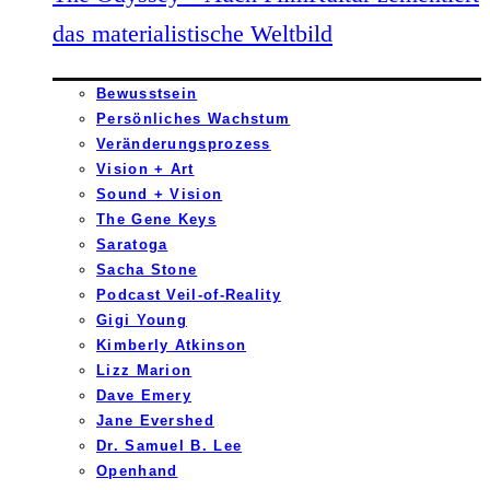
das materialistische Weltbild
Bewusstsein
Persönliches Wachstum
Veränderungsprozess
Vision + Art
Sound + Vision
The Gene Keys
Saratoga
Sacha Stone
Podcast Veil-of-Reality
Gigi Young
Kimberly Atkinson
Lizz Marion
Dave Emery
Jane Evershed
Dr. Samuel B. Lee
Openhand