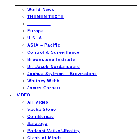
World News
THEMEN-TEXTE
_________
Europe
U.S. A.
ASIA – Pacific
Control & Surveillance
Brownstone Institute
Dr. Jacob Nordandgard
Joshua Stylman – Brownstone
Whitney Webb
James Corbett
VIDEO
All Video
Sacha Stone
CoinBureau
Saratoga
Podcast Veil-of-Reality
Clash of Minds