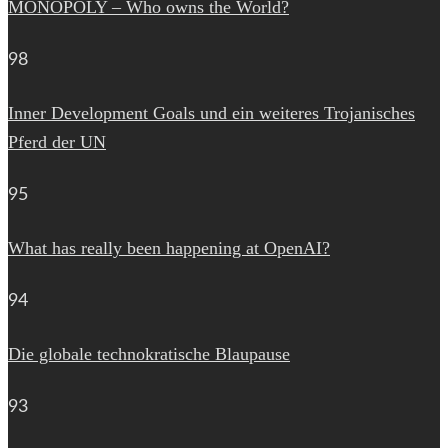
MONOPOLY – Who owns the World?
98
Inner Development Goals und ein weiteres Trojanisches
Pferd der UN
95
What has really been happening at OpenAI?
94
Die globale technokratische Blaupause
93