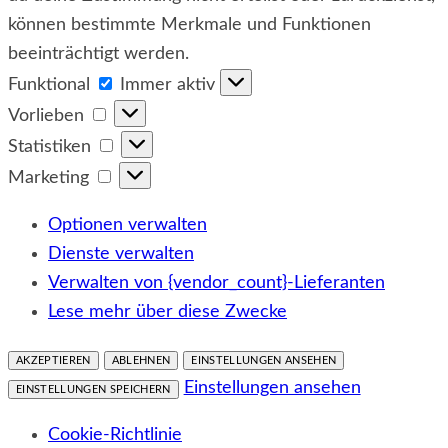
können bestimmte Merkmale und Funktionen
beeinträchtigt werden.
Funktional
Funktional
Immer aktiv
Vorlieben
Vorlieben
Statistiken
Statistiken
Marketing
Marketing
Optionen verwalten
Dienste verwalten
Verwalten von {vendor_count}-Lieferanten
Lese mehr über diese Zwecke
AKZEPTIEREN
ABLEHNEN
EINSTELLUNGEN ANSEHEN
Einstellungen ansehen
EINSTELLUNGEN SPEICHERN
Cookie-Richtlinie