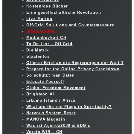
Kostenlose Bücher
Eine gesellschaftliche Revolution
Lizz Marion
Off-Grid Solutions and Countermeasure
DISCLOSURE
Medienboykott CH
To Do List – Off Grid
Die Matrix
Staatenlos
Offener Brief an die Regierungen der Welt 1
Prepare for the Online Privacy Crackdown
So schützt man Daten
Educate Yourself
Global Freedom Movement
Brighteon AI
Likuma Island / Africa
What are the red Flags in Spirituality?
Nervous System Reset
MANOVA Magazin
Was ist Agenda2030 & SDG´s
Verein WIR – CH