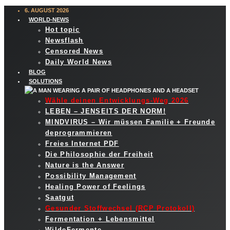
6. AUGUST 2026
WORLD-NEWS
Hot topic
Newsflash
Censored News
Daily World News
BLOG
SOLUTIONS
Wähle deinen Entwicklungs-Weg 2026
LEBEN – JENSEITS DER NORM!
MINDVIRUS – Wir müssen Familie + Freunde
deprogrammieren
Freies Internet PDF
Die Philosophie der Freiheit
Nature is the Answer
Possibility Management
Healing Power of Feelings
Saatgut
Gesunder Stoffwechsel (RCP Protokoll)
Fermentation + Lebensmittel
WildeFermente