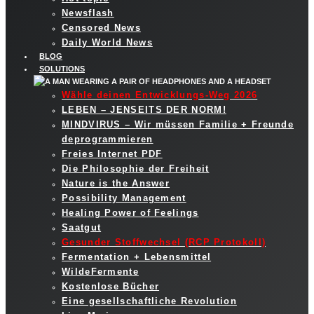
Newsflash
Censored News
Daily World News
BLOG
SOLUTIONS
Wähle deinen Entwicklungs-Weg 2026
LEBEN – JENSEITS DER NORM!
MINDVIRUS – Wir müssen Familie + Freunde
deprogrammieren
Freies Internet PDF
Die Philosophie der Freiheit
Nature is the Answer
Possibility Management
Healing Power of Feelings
Saatgut
Gesunder Stoffwechsel (RCP Protokoll)
Fermentation + Lebensmittel
WildeFermente
Kostenlose Bücher
Eine gesellschaftliche Revolution