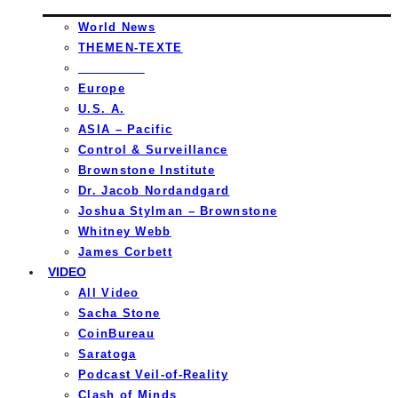
World News
THEMEN-TEXTE
_________
Europe
U.S. A.
ASIA – Pacific
Control & Surveillance
Brownstone Institute
Dr. Jacob Nordandgard
Joshua Stylman – Brownstone
Whitney Webb
James Corbett
VIDEO
All Video
Sacha Stone
CoinBureau
Saratoga
Podcast Veil-of-Reality
Clash of Minds