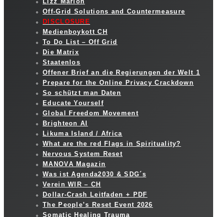
Lizz Marion
Off-Grid Solutions and Countermeasure
DISCLOSURE
Medienboykott CH
To Do List – Off Grid
Die Matrix
Staatenlos
Offener Brief an die Regierungen der Welt 1
Prepare for the Online Privacy Crackdown
So schützt man Daten
Educate Yourself
Global Freedom Movement
Brighteon AI
Likuma Island / Africa
What are the red Flags in Spirituality?
Nervous System Reset
MANOVA Magazin
Was ist Agenda2030 & SDG´s
Verein WIR – CH
Dollar-Crash Leitfaden + PDF
The People’s Reset Event 2026
Somatic Healing Trauma