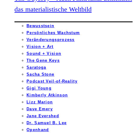
das materialistische Weltbild
Bewusstsein
Persönliches Wachstum
Veränderungsprozess
Vision + Art
Sound + Vision
The Gene Keys
Saratoga
Sacha Stone
Podcast Veil-of-Reality
Gigi Young
Kimberly Atkinson
Lizz Marion
Dave Emery
Jane Evershed
Dr. Samuel B. Lee
Openhand