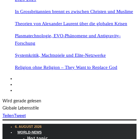
In Grossbritannien brennt es zwischen Christen und Muslime
Theorien von Alexander Laurent über die globalen Krisen
Plasmatechnologie, EVO-Phänomene und Antigravity-
Forschung
Systemkritik, Machtspiele und Elite-Netzwerke
Religion ohne Religion – They Want to Replace God
Wird gerade gelesen
Globale Lebensstile
Teilen
Tweet
6. AUGUST 2026
WORLD-NEWS
Hot topic