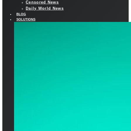
Censored News
Daily World News
BLOG
SOLUTIONS