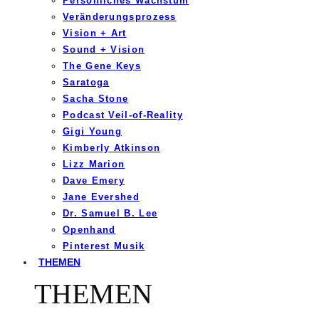
Persönliches Wachstum
Veränderungsprozess
Vision + Art
Sound + Vision
The Gene Keys
Saratoga
Sacha Stone
Podcast Veil-of-Reality
Gigi Young
Kimberly Atkinson
Lizz Marion
Dave Emery
Jane Evershed
Dr. Samuel B. Lee
Openhand
Pinterest Musik
THEMEN
THEMEN