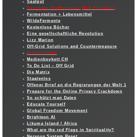
Saatgut
Gesunder Stoffwechsel (RCP Protokoll)
Fermentation + Lebensmittel
WildeFermente
Kostenlose Bücher
Eine gesellschaftliche Revolution
Lizz Marion
Off-Grid Solutions and Countermeasure
DISCLOSURE
Medienboykott CH
To Do List – Off Grid
Die Matrix
Staatenlos
Offener Brief an die Regierungen der Welt 1
Prepare for the Online Privacy Crackdown
So schützt man Daten
Educate Yourself
Global Freedom Movement
Brighteon AI
Likuma Island / Africa
What are the red Flags in Spirituality?
Nervous System Reset