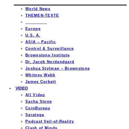
World News
THEMEN-TEXTE
_________
Europe
U.S. A.
ASIA – Pacific
Control & Surveillance
Brownstone Institute
Dr. Jacob Nordandgard
Joshua Stylman – Brownstone
Whitney Webb
James Corbett
VIDEO
All Video
Sacha Stone
CoinBureau
Saratoga
Podcast Veil-of-Reality
Clash of Minds