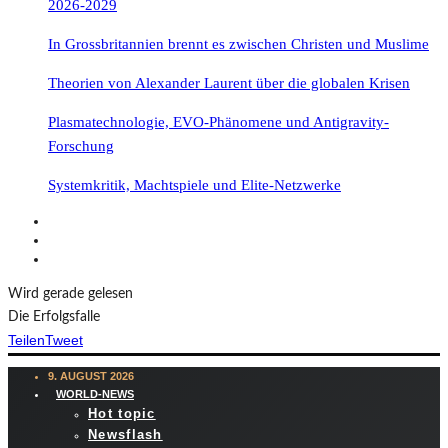
2026-2029
In Grossbritannien brennt es zwischen Christen und Muslime
Theorien von Alexander Laurent über die globalen Krisen
Plasmatechnologie, EVO-Phänomene und Antigravity-
Forschung
Systemkritik, Machtspiele und Elite-Netzwerke
Wird gerade gelesen
Die Erfolgsfalle
Teilen
Tweet
9. AUGUST 2026
WORLD-NEWS
Hot topic
Newsflash