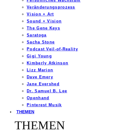
Persönliches Wachstum
Veränderungsprozess
Vision + Art
Sound + Vision
The Gene Keys
Saratoga
Sacha Stone
Podcast Veil-of-Reality
Gigi Young
Kimberly Atkinson
Lizz Marion
Dave Emery
Jane Evershed
Dr. Samuel B. Lee
Openhand
Pinterest Musik
THEMEN
THEMEN