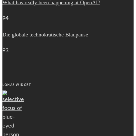
What has really been happening at OpenAI?
94
Die globale technokratische Blaupause
93
LOHAS WIDGET