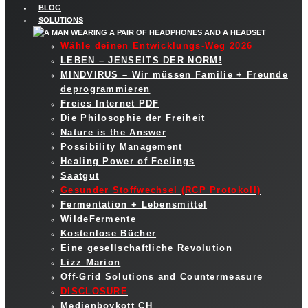
BLOG
SOLUTIONS
Wähle deinen Entwicklungs-Weg 2026
LEBEN – JENSEITS DER NORM!
MINDVIRUS – Wir müssen Familie + Freunde
deprogrammieren
Freies Internet PDF
Die Philosophie der Freiheit
Nature is the Answer
Possibility Management
Healing Power of Feelings
Saatgut
Gesunder Stoffwechsel (RCP Protokoll)
Fermentation + Lebensmittel
WildeFermente
Kostenlose Bücher
Eine gesellschaftliche Revolution
Lizz Marion
Off-Grid Solutions and Countermeasure
DISCLOSURE
Medienboykott CH