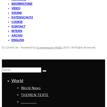
BROWNSTONE
VIDEO
SOUND
DATENSCHUTZ
COOKIE
KONTAKT
INTERN
ARCHIV
ENGLISH
© LOHAS.de - Powered by
Screenweaver Media
2025. All Rights Reserved.
World
World News
THEMEN-TEXTE
_________