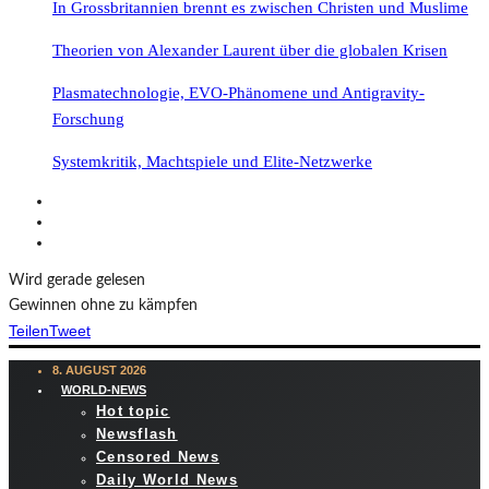
In Grossbritannien brennt es zwischen Christen und Muslime
Theorien von Alexander Laurent über die globalen Krisen
Plasmatechnologie, EVO-Phänomene und Antigravity-
Forschung
Systemkritik, Machtspiele und Elite-Netzwerke
Wird gerade gelesen
Gewinnen ohne zu kämpfen
Teilen
Tweet
8. AUGUST 2026
WORLD-NEWS
Hot topic
Newsflash
Censored News
Daily World News