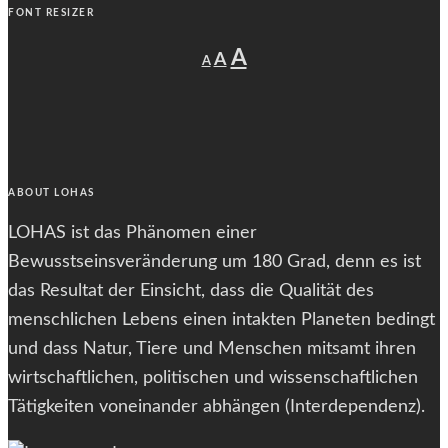
FONT RESIZER
Decrease
Reset
Increase
A
A
A
font
font
size.
font
size.
size.
ABOUT LOHAS
LOHAS ist das Phänomen einer
Bewusstseinsveränderung um 180 Grad, denn es ist
das Resultat der Einsicht, dass die Qualität des
menschlichen Lebens einen intakten Planeten bedingt
und dass Natur, Tiere und Menschen mitsamt ihren
wirtschaftlichen, politischen und wissenschaftlichen
Tätigkeiten voneinander abhängen (Interdependenz).