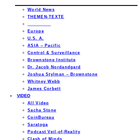
World News
THEMEN-TEXTE
_________
Europe
U.S. A.
ASIA – Pacific
Control & Surveillance
Brownstone Institute
Dr. Jacob Nordandgard
Joshua Stylman – Brownstone
Whitney Webb
James Corbett
VIDEO
All Video
Sacha Stone
CoinBureau
Saratoga
Podcast Veil-of-Reality
Clash of Minds