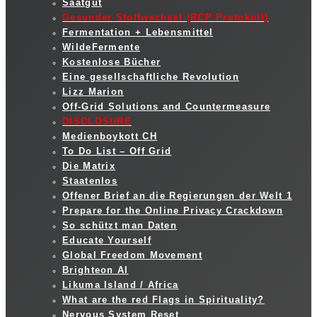
Saatgut
Gesunder Stoffwechsel (RCP Protokoll)
Fermentation + Lebensmittel
WildeFermente
Kostenlose Bücher
Eine gesellschaftliche Revolution
Lizz Marion
Off-Grid Solutions and Countermeasure
DISCLOSURE
Medienboykott CH
To Do List – Off Grid
Die Matrix
Staatenlos
Offener Brief an die Regierungen der Welt 1
Prepare for the Online Privacy Crackdown
So schützt man Daten
Educate Yourself
Global Freedom Movement
Brighteon AI
Likuma Island / Africa
What are the red Flags in Spirituality?
Nervous System Reset