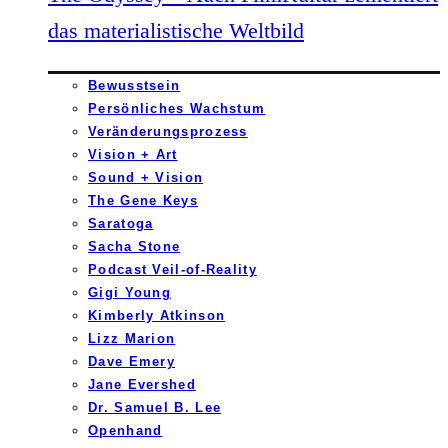
das materialistische Weltbild
Bewusstsein
Persönliches Wachstum
Veränderungsprozess
Vision + Art
Sound + Vision
The Gene Keys
Saratoga
Sacha Stone
Podcast Veil-of-Reality
Gigi Young
Kimberly Atkinson
Lizz Marion
Dave Emery
Jane Evershed
Dr. Samuel B. Lee
Openhand