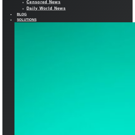
Censored News
Daily World News
BLOG
SOLUTIONS