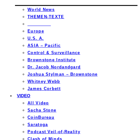
World News
THEMEN-TEXTE
_________
Europe
U.S. A.
ASIA – Pacific
Control & Surveillance
Brownstone Institute
Dr. Jacob Nordandgard
Joshua Stylman – Brownstone
Whitney Webb
James Corbett
VIDEO
All Video
Sacha Stone
CoinBureau
Saratoga
Podcast Veil-of-Reality
Clash of Minds