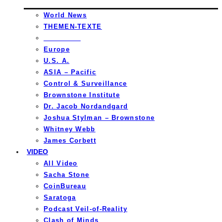
World News
THEMEN-TEXTE
_________
Europe
U.S. A.
ASIA – Pacific
Control & Surveillance
Brownstone Institute
Dr. Jacob Nordandgard
Joshua Stylman – Brownstone
Whitney Webb
James Corbett
VIDEO
All Video
Sacha Stone
CoinBureau
Saratoga
Podcast Veil-of-Reality
Clash of Minds