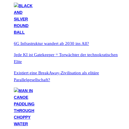
6G Infrastruktur wandert ab 2030 ins All?
Jede KI ist Gatekeeper = Torwächter der technokratischen
Elite
Existiert eine BreakAway-Zivilisation als elitäre
Parallelgesellschaft?