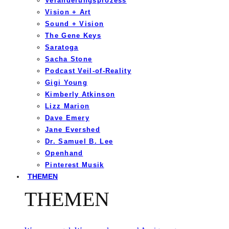
Veränderungsprozess
Vision + Art
Sound + Vision
The Gene Keys
Saratoga
Sacha Stone
Podcast Veil-of-Reality
Gigi Young
Kimberly Atkinson
Lizz Marion
Dave Emery
Jane Evershed
Dr. Samuel B. Lee
Openhand
Pinterest Musik
THEMEN
THEMEN