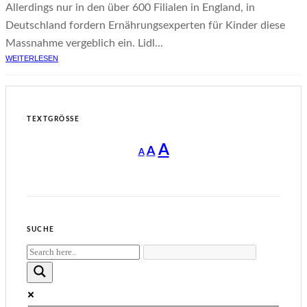
Allerdings nur in den über 600 Filialen in England, in
Deutschland fordern Ernährungsexperten für Kinder diese
Massnahme vergeblich ein. Lidl...
WEITERLESEN
TEXTGRÖSSE
Decrease
Reset
Increase
A
A
A
font
font
size.
font
size.
size.
SUCHE