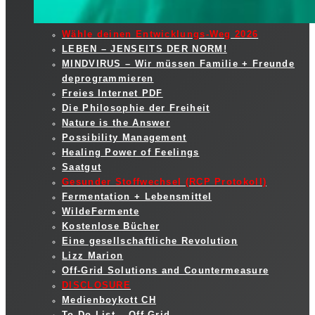
Wähle deinen Entwicklungs-Weg 2026
LEBEN – JENSEITS DER NORM!
MINDVIRUS – Wir müssen Familie + Freunde
deprogrammieren
Freies Internet PDF
Die Philosophie der Freiheit
Nature is the Answer
Possibility Management
Healing Power of Feelings
Saatgut
Gesunder Stoffwechsel (RCP Protokoll)
Fermentation + Lebensmittel
WildeFermente
Kostenlose Bücher
Eine gesellschaftliche Revolution
Lizz Marion
Off-Grid Solutions and Countermeasure
DISCLOSURE
Medienboykott CH
To Do List – Off Grid