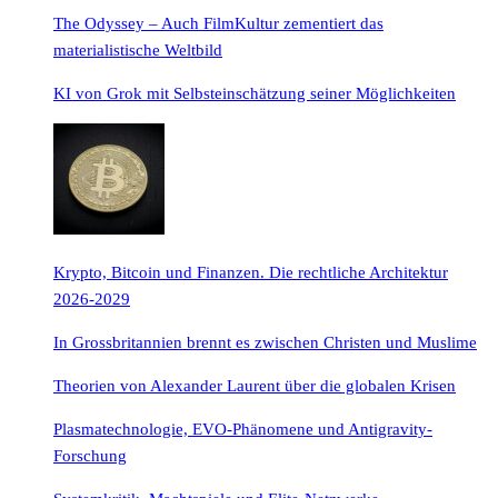
The Odyssey – Auch FilmKultur zementiert das
materialistische Weltbild
KI von Grok mit Selbsteinschätzung seiner Möglichkeiten
Krypto, Bitcoin und Finanzen. Die rechtliche Architektur
2026-2029
In Grossbritannien brennt es zwischen Christen und Muslime
Theorien von Alexander Laurent über die globalen Krisen
Plasmatechnologie, EVO-Phänomene und Antigravity-
Forschung