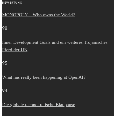
BEWERTUNG
MONOPOLY – Who owns the World?
98
Inner Development Goals und ein weiteres Trojanisches
Pferd der UN
95
What has really been happening at OpenAI?
94
Die globale technokratische Blaupause