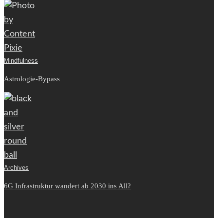
Mindfulness
Astrologie-Bypass
Archives
6G Infrastruktur wandert ab 2030 ins All?