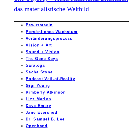
das materialistische Weltbild
Bewusstsein
Persönliches Wachstum
Veränderungsprozess
Vision + Art
Sound + Vision
The Gene Keys
Saratoga
Sacha Stone
Podcast Veil-of-Reality
Gigi Young
Kimberly Atkinson
Lizz Marion
Dave Emery
Jane Evershed
Dr. Samuel B. Lee
Openhand