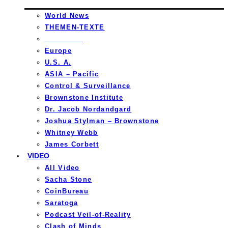
World News
THEMEN-TEXTE
_________
Europe
U.S. A.
ASIA – Pacific
Control & Surveillance
Brownstone Institute
Dr. Jacob Nordandgard
Joshua Stylman – Brownstone
Whitney Webb
James Corbett
VIDEO
All Video
Sacha Stone
CoinBureau
Saratoga
Podcast Veil-of-Reality
Clash of Minds