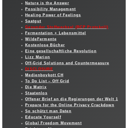
Nature is the Answer
Possibility Management
Healing Power of Feelings
Saatgut
Gesunder Stoffwechsel (RCP Protokoll)
Fermentation + Lebensmittel
WildeFermente
Kostenlose Bücher
Eine gesellschaftliche Revolution
Lizz Marion
Off-Grid Solutions and Countermeasure
DISCLOSURE
Medienboykott CH
To Do List – Off Grid
Die Matrix
Staatenlos
Offener Brief an die Regierungen der Welt 1
Prepare for the Online Privacy Crackdown
So schützt man Daten
Educate Yourself
Global Freedom Movement